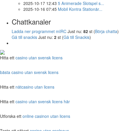
2025-10-17 12:43
5 Animerade Slotspel s...
2025-10-16 07:45
Mobil Kontra Stationär...
Chattkanaler
Ladda ner programmet mIRC
Just nu:
82
st (
Börja chatta
)
Gå till snackis
Just nu:
2
st (
Gå till Snackis
)
Hitta ett
casino utan svensk licens
bästa casino utan svensk licens
Hitta ett
nätcasino utan licens
Hitta ett
casino utan svensk licens här
Utforska ett
online casinon utan licens
Testa ett säkert
casino utan spelpaus