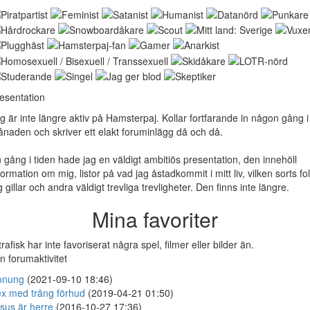
esentation
g är inte längre aktiv på Hamsterpaj. Kollar fortfarande in någon gång i
naden och skriver ett elakt foruminlägg då och då.
 gång i tiden hade jag en väldigt ambitiös presentation, den innehöll
formation om mig, listor på vad jag åstadkommit i mitt liv, vilken sorts fo
g gillar och andra väldigt trevliga trevligheter. Den finns inte längre.
Mina favoriter
trafisk har inte favoriserat några spel, filmer eller bilder än.
n forumaktivitet
onung
(2021-09-10 18:46)
x med trång förhud
(2019-04-21 01:50)
sus är herre
(2016-10-27 17:36)