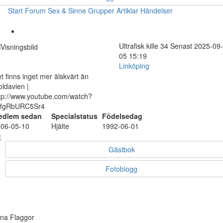
Start
Forum
Sex & Sinne
Grupper
Artiklar
Händelser
Ultrafisk
kille
34
Senast 2025-09-
05 15:19
Linköping
t finns inget mer älskvärt än
ldavien |
tp://www.youtube.com/watch?
=fgRbURC5Sr4
edlem sedan
Specialstatus
Födelsedag
06-05-10
Hjälte
1992-06-01
Gästbok
Fotoblogg
na Flaggor