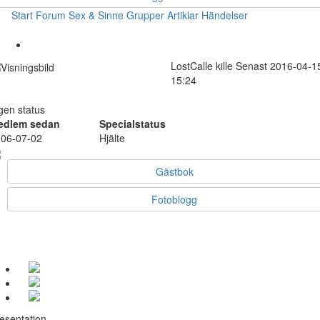
Start
Forum
Sex & Sinne
Grupper
Artiklar
Händelser
LostCalle
kille
Senast 2016-04-1
15:24
gen status
edlem sedan
Specialstatus
06-07-02
Hjälte
Gästbok
Fotoblogg
esentation