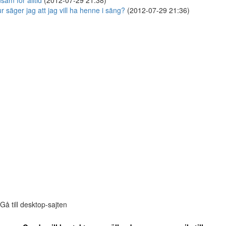
sam för alltid
(2012-07-29 21:38)
r säger jag att jag vill ha henne i säng?
(2012-07-29 21:36)
Gå till desktop-sajten