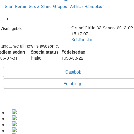
Start
Forum
Sex & Sinne
Grupper
Artiklar
Händelser
GrundiZ
kille
33
Senast 2013-02
15 17:07
Kristianstad
tting... we all now its awesome.
edlem sedan
Specialstatus
Födelsedag
06-07-31
Hjälte
1993-03-22
Gästbok
Fotoblogg