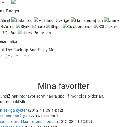
na Flaggor
esentation
ut The Fuck Up And Enjoy Me!
∩╮（︶︿︶）╭∩╮
Mina favoriter
undiZ har inte favoriserat några spel, filmer eller bilder än.
n forumaktivitet
n sexiga syster
(2012-11-09 14:42)
lak mamma?
(2012-09-19 20:40)
de sex med kompisens morsa.
(2012-08-11 13:07)