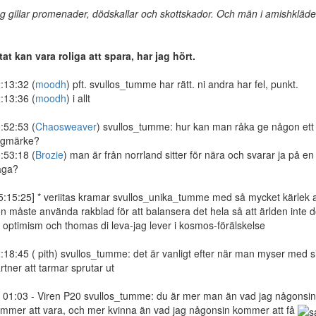
g gillar promenader, dödskallar och skottskador. Och män i amishkläde
tat kan vara roliga att spara, har jag hört.
:13:32 (
moodh
) pft. svullos_tumme har rätt. ni andra har fel, punkt.
:13:36 (
moodh
) i allt
:52:53 (
Chaosweaver
) svullos_tumme: hur kan man råka ge någon ett
ugmärke?
:53:18 (
Brozie
) man är från norrland sitter för nära och svarar ja på en
åga?
5:15:25] * veriitas kramar svullos_unika_tumme med så mycket kärlek a
n måste använda rakblad för att balansera det hela så att ärlden inte d
 optimism och thomas di leva-jag lever i kosmos-förälskelse
:18:45 ( pith) svullos_tumme: det är vanligt efter när man myser med s
rtner att tarmar sprutar ut
] 01:03 - Viren P20 svullos_tumme: du är mer man än vad jag någonsin
mmer att vara, och mer kvinna än vad jag någonsin kommer att få