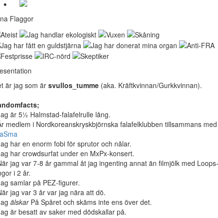
na Flaggor
esentation
t är jag som är
svullos_tumme
(aka. Kräftkvinnan/Gurkkvinnan).
andomfacts;
Jag är 5½ Halmstad-falafelrulle lång.
Är medlem i Nordkoreanskryskbjörnska falafelklubben tillsammans med
raSma
Jag har en enorm fobi för sprutor och nålar.
Jag har crowdsurfat under en MxPx-konsert.
När jag var 7-8 år gammal åt jag ingenting annat än filmjölk med Loops
ingor i 2 år.
Jag samlar på PEZ-figurer.
När jag var 3 år var jag nära att dö.
Jag
älskar
På Spåret och skäms inte ens över det.
Jag är besatt av saker med dödskallar på.