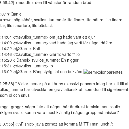
3:58:42] <moodh-> den till vänster är random brud
:07 ♥ Qaniel
rrewe: säg såhär, svullos_tumme är lite finare, lite bättre, lite finare
ttar, lite smartare, lite bästast.
:14:04 <%svullos_tumme> om jag hade varit ett djur
:14:09 <%svullos_tumme> vad hade jag varit för något då? :o
:14:22 <@Garm> Katt
:14:46 <%svullos_tumme> Garm: varför? :o
:15:20 < Daniel> svullos_tumme: En nigger
:15:31 <%svullos_tumme> :o
:16:02 <@Garm> Bångstyrig, lat och bekväm
9:25:38] * Victor menar på att år av exessivt popcorn intag har lett till at
ullos_tumme har utvecklat en gravitationskraft som drar till sig element
som öl och snus
rogg_grogg> säger inte att någon här är direkt feminin men skulle
rkligen svullo kunna vara mest kvinnlig i någon grupp människor?
0:37:55] <%Fishie> jävla zornoz att komma MITT i min lunch /: