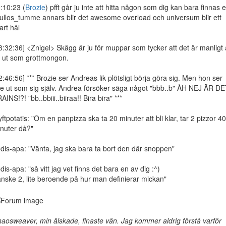
:10:23 (
Brozie
) pfft går ju inte att hitta någon som dig kan bara finnas 
ullos_tumme annars blir det awesome overload och universum blir ett
art hål
3:32:36] <Znigel> Skägg är ju för muppar som tycker att det är manligt 
 ut som grottmongon.
2:46:56] *** Brozie ser Andreas lik plötsligt börja göra sig. Men hon ser
te ut som sig själv. Andrea försöker säga något "bbb..b" ÅH NEJ ÄR D
AINS!?! "bb..bbiii..biiraa!! Bira bira" ***
yftpotatis: "Om en panpizza ska ta 20 minuter att bli klar, tar 2 pizzor 40
nuter då?"
dis-apa: "Vänta, jag ska bara ta bort den där snoppen"
dis-apa: "så vitt jag vet finns det bara en av dig :^)
nske 2, lite beroende på hur man definierar mickan"
aosweaver, min älskade, finaste vän. Jag kommer aldrig förstå varför