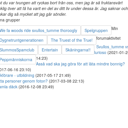
st du var tvungen att ryckas bort från oss, men jag är så fruktansvärt
cklig över att få ha varit en del av ditt liv under dessa år. Jag saknar och
skar dig så mycket att jag går sönder.
na grupper
Min
We fa woods ride svullos_tumme thoroogly
Spelgruppen
forumaktivitet
Dygnetruntgenerationen
The Truest of the True!
Svullos_tumme v
SlummosSpamclub
Entertain
Skåningarna!!
lurioso
(2021-01-2
14:23)
Peppmänniskorna
Asså vad ska jag göra för att låta mindre bonnig?
017-06-16 23:10)
kförare - utbildning
(2017-05-17 21:49)
tta personer genom foton?
(2017-03-08 22:13)
amla däck
(2016-12-08 23:49)