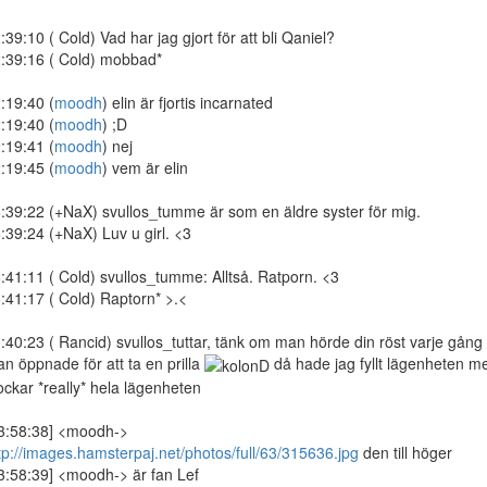
:39:10 ( Cold) Vad har jag gjort för att bli Qaniel?
:39:16 ( Cold) mobbad*
2:19:40 (
moodh
) elin är fjortis incarnated
:19:40 (
moodh
) ;D
:19:41 (
moodh
) nej
:19:45 (
moodh
) vem är elin
:39:22 (+NaX) svullos_tumme är som en äldre syster för mig.
:39:24 (+NaX) Luv u girl. <3
:41:11 ( Cold) svullos_tumme: Alltså. Ratporn. <3
:41:17 ( Cold) Raptorn* >.<
:40:23 ( Rancid) svullos_tuttar, tänk om man hörde din röst varje gång
n öppnade för att ta en prilla
då hade jag fyllt lägenheten m
ockar *really* hela lägenheten
3:58:38] <moodh->
tp://images.hamsterpaj.net/photos/full/63/315636.jpg
den till höger
3:58:39] <moodh-> är fan Lef