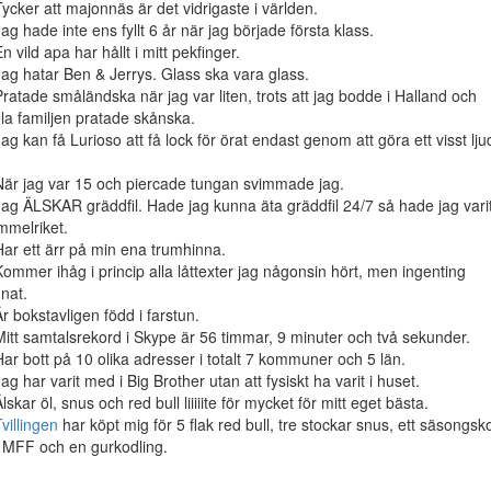
Tycker att majonnäs är det vidrigaste i världen.
Jag hade inte ens fyllt 6 år när jag började första klass.
En vild apa har hållt i mitt pekfinger.
Jag hatar Ben & Jerrys. Glass ska vara glass.
Pratade småländska när jag var liten, trots att jag bodde i Halland och
la familjen pratade skånska.
Jag kan få Lurioso att få lock för örat endast genom att göra ett visst lju
När jag var 15 och piercade tungan svimmade jag.
Jag ÄLSKAR gräddfil. Hade jag kunna äta gräddfil 24/7 så hade jag varit
mmelriket.
Har ett ärr på min ena trumhinna.
Kommer ihåg i princip alla låttexter jag någonsin hört, men ingenting
nat.
Är bokstavligen född i farstun.
Mitt samtalsrekord i Skype är 56 timmar, 9 minuter och två sekunder.
Har bott på 10 olika adresser i totalt 7 kommuner och 5 län.
Jag har varit med i Big Brother utan att fysiskt ha varit i huset.
Älskar öl, snus och red bull liiiiite för mycket för mitt eget bästa.
villingen
har köpt mig för 5 flak red bull, tre stockar snus, ett säsongsko
ll MFF och en gurkodling.