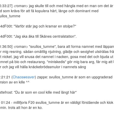
5:33:27] <roman> jag skulle till och med hångla med en man om det är
d som krävs för att få kopulera hårt, länge och dominant med
ullos_tumme
4dF00t: "Varför står jag och kramar en stolpe?"
4dF00t: "Jag ska åka till Skånes centralstation".
1:36:50] <roman> "svullos_tumme", bara att forma namnet med läppar
r mig resning. sådan omåttlig njutning, glädje och sexighet utstrålas fr
t nicket. jag vill snusa det namnet i nacken, gosa med det och bjuda ut
mnet på bio och restaurang. "miniskedis" gör mig bara arg, får mig att b
r och jag vill hälla knäckebrödssmulor i namnets säng
:21:21 (
Chaosweaver
) zappe: svullos_tumme är som en uppgraderad
rsion av en kille ^^
ttefrost: "Du är som en cool kille med långt hår"
] 01:24 - millifjoris F20 svullos_tumme är en väldigt förstående och klok
min. trots att hon är en ko.