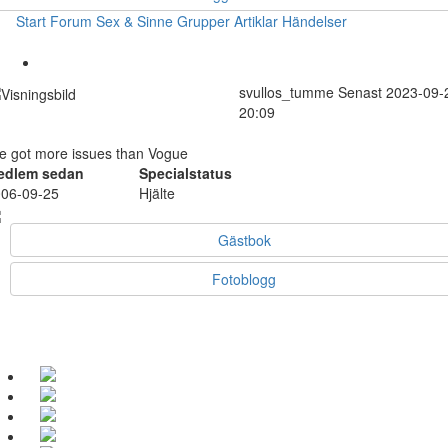
Start
Forum
Sex & Sinne
Grupper
Artiklar
Händelser
svullos_tumme
Senast 2023-09-
20:09
ve got more issues than Vogue
edlem sedan
Specialstatus
06-09-25
Hjälte
Gästbok
Fotoblogg