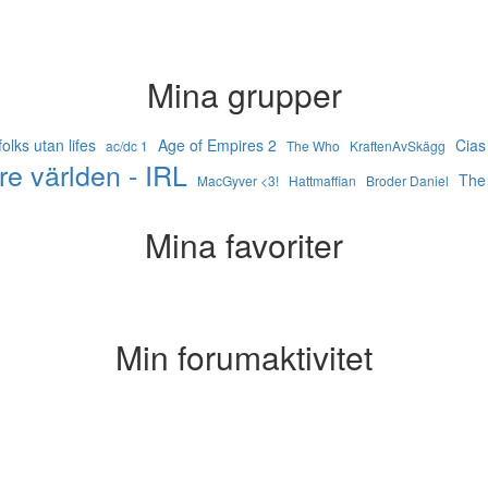
Mina grupper
olks utan lifes
Age of Empires 2
Cias
ac/dc 1
The Who
KraftenAvSkägg
e världen - IRL
The
MacGyver <3!
Hattmaffian
Broder Daniel
Mina favoriter
Min forumaktivitet