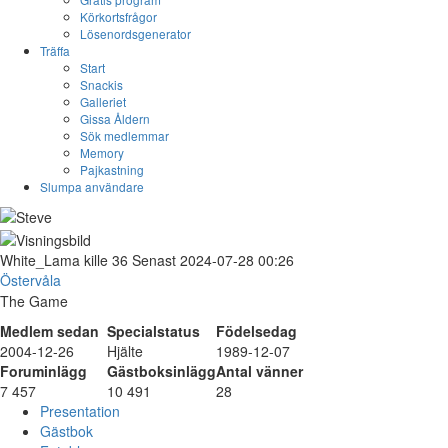
Körkortsfrågor
Lösenordsgenerator
Träffa
Start
Snackis
Galleriet
Gissa Åldern
Sök medlemmar
Memory
Pajkastning
Slumpa användare
White_Lama
kille
36
Senast 2024-07-28 00:26
Östervåla
The Game
Medlem sedan
Specialstatus
Födelsedag
2004-12-26
Hjälte
1989-12-07
Foruminlägg
Gästboksinlägg
Antal vänner
7 457
10 491
28
Presentation
Gästbok