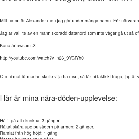
Mitt namn är Alexander men jag går under många namn. För närvarande bo
Jag är väl lite av en människorädd datanörd som inte vågar gå ut så o
Kono är awsum :3
http://youtube.com/watch?v=n26_9YGfYh0
Om ni mot förmodan skulle vilja ha msn, så får ni faktiskt fråga, jag är
Här är mina nära-döden-upplevelse:
Hållit på att drunkna: 3 gånger.
Råkat skära upp pulsådern på armen: 2 gånger.
Ramlat från hög höjd: 1 gång.
Nästan brunnit upp: 1 gång.