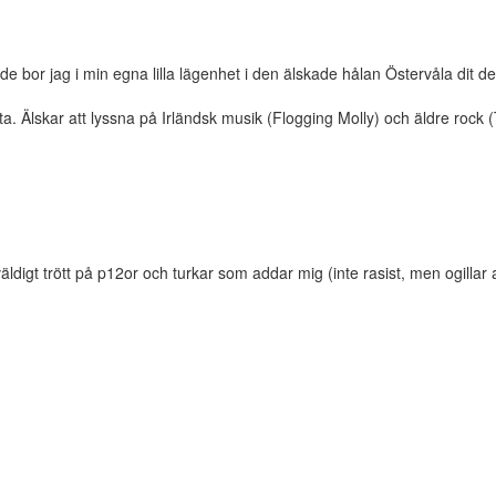
r jag i min egna lilla lägenhet i den älskade hålan Östervåla dit det i
fta. Älskar att lyssna på Irländsk musik (Flogging Molly) och äldre r
 väldigt trött på p12or och turkar som addar mig (inte rasist, men ogilla