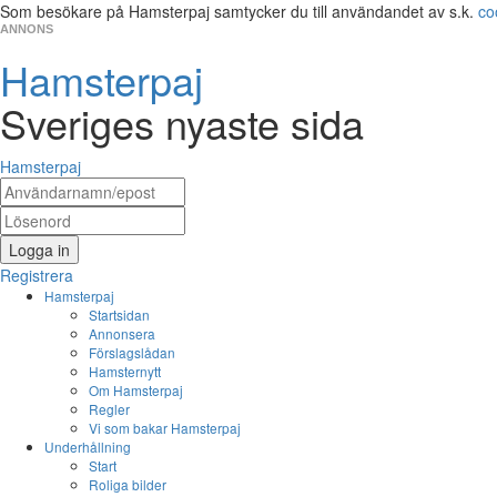
Som besökare på Hamsterpaj samtycker du till användandet av s.k.
co
ANNONS
Hamsterpaj
Sveriges nyaste sida
Hamsterpaj
Logga in
Registrera
Hamsterpaj
Startsidan
Annonsera
Förslagslådan
Hamsternytt
Om Hamsterpaj
Regler
Vi som bakar Hamsterpaj
Underhållning
Start
Roliga bilder