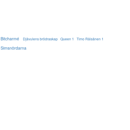
 Bitcharmé
Djävulens brödraskap
Queen 1
Timo Räisänen 1
 Simsnördarna