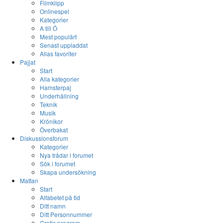
Filmklipp
Onlinespel
Kategorier
A till Ö
Mest populärt
Senast uppladdat
Allas favoriter
Pajjat
Start
Alla kategorier
Hamsterpaj
Underhållning
Teknik
Musik
Krönikor
Överbakat
Diskussionsforum
Kategorier
Nya trådar i forumet
Sök i forumet
Skapa undersökning
Mattan
Start
Alfabetet på tid
Ditt namn
Ditt Personnummer
Gratis program