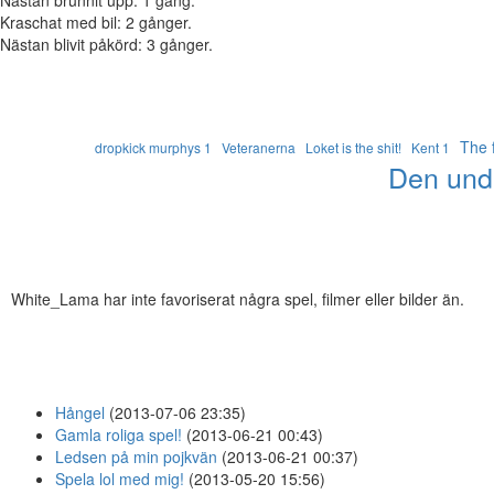
Kraschat med bil: 2 gånger.
Nästan blivit påkörd: 3 gånger.
The f
dropkick murphys 1
Veteranerna
Loket is the shit!
Kent 1
Den undr
White_Lama har inte favoriserat några spel, filmer eller bilder än.
Hångel
(2013-07-06 23:35)
Gamla roliga spel!
(2013-06-21 00:43)
Ledsen på min pojkvän
(2013-06-21 00:37)
Spela lol med mig!
(2013-05-20 15:56)