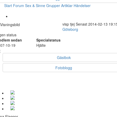
Start
Forum
Sex & Sinne
Grupper
Artiklar
Händelser
visp
tjej
Senast 2014-02-13 19:1
Göteborg
gen status
edlem sedan
Specialstatus
07-10-19
Hjälte
Gästbok
Fotoblogg
na Flaggor