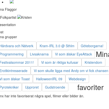
na Flaggor
esentation
st
na grupper
Hårdvara och Nätverk
Kram-IRL 3.0 @ Sthlm
Göteborgarna!
Min
Programmering
Livsaknarna
Vi som älskar EyeAttack
Festivalsommar 2011!
Vi som är riktiga kufusar
Kristendom
Erotikintresserade
Vi som skulle ligga med Andy om vi fick chansen
Vi som älskar Toast
HalloweenIRL 09
Webdesign
favoriter
Pyrotekniker
Upproret
Gudstroende
nx har inte favoriserat några spel, filmer eller bilder än.