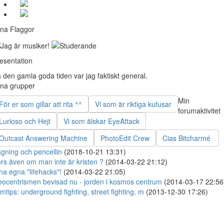
na Flaggor
esentation
 den gamla goda tiden var jag faktiskt general.
na grupper
Min
För er som gillar att rita ^^
Vi som är riktiga kufusar
forumaktivitet
Lurioso och Hejt
Vi som älskar EyeAttack
Outcast Answering Machine
PhotoEdit Crew
Cias Bitcharmé
gning och pencellin
(2018-10-21 13:31)
rs även om man inte är kristen ?
(2014-03-22 21:12)
na egna "lifehacks"!
(2014-03-22 21:05)
ocentrismen bevisad nu - jorden i kosmos centrum
(2014-03-17 22:56
lmtips: underground fighting, street fighting, m
(2013-12-30 17:26)