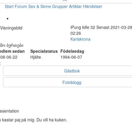
Start
Forum
Sex & Sinne
Grupper
Artiklar
Händelser
iPung
kille
32
Senast 2021-03-2
02:26
Karlskrona
ემო ბურთები
edlem sedan
Specialstatus
Födelsedag
08-06-22
Hjälte
1994-06-07
Gästbok
Fotoblogg
esentation
 kastar paj på mig. Du vill ha kuken.