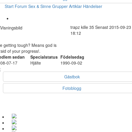
Start
Forum
Sex & Sinne
Grupper
Artiklar
Händelser
trapz
kille
35
Senast 2015-09-23
18:12
fe getting tough? Means god is
raid of your progress!.
edlem sedan
Specialstatus
Födelsedag
08-07-17
Hjälte
1990-09-02
Gästbok
Fotoblogg