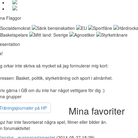
na Flaggor
esentation
a!
g orkar inte skriva så mycket så jag formulerar mig kort:
tressen: Basket, politik, styrketräning och sport i almänhet.
riv gärna i GB om du inte har något vettigare för dig :)
na grupper
Mina favoriter
Träningsjournaler på HP
apz har inte favoriserat några spel, filmer eller bilder än.
n forumaktivitet
lanalys - europaparlamentet
(2014-05-27 15:29)