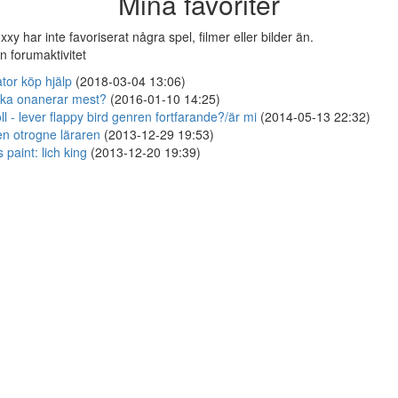
Mina favoriter
xxy har inte favoriserat några spel, filmer eller bilder än.
n forumaktivitet
tor köp hjälp
(2018-03-04 13:06)
lka onanerar mest?
(2016-01-10 14:25)
ll - lever flappy bird genren fortfarande?/är mi
(2014-05-13 22:32)
n otrogne läraren
(2013-12-29 19:53)
 paint: lich king
(2013-12-20 19:39)