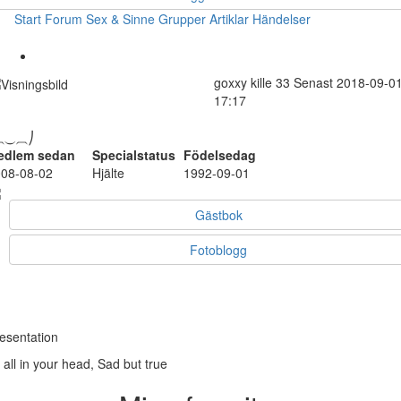
Start
Forum
Sex & Sinne
Grupper
Artiklar
Händelser
goxxy
kille
33
Senast 2018-09-0
17:17
⏠⏝⏠⎠
edlem sedan
Specialstatus
Födelsedag
08-08-02
Hjälte
1992-09-01
Gästbok
Fotoblogg
esentation
s all in your head, Sad but true