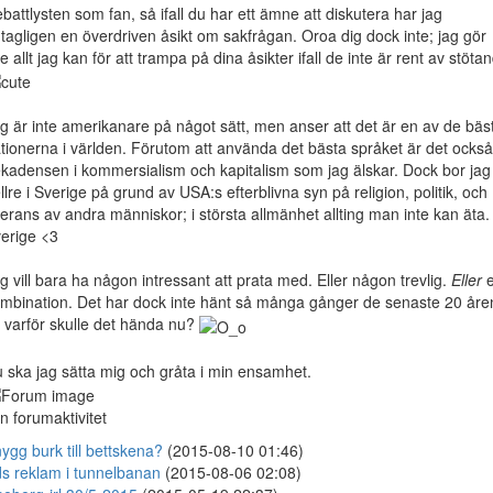
battlysten som fan, så ifall du har ett ämne att diskutera har jag
tagligen en överdriven åsikt om sakfrågan. Oroa dig dock inte; jag gör
te allt jag kan för att trampa på dina åsikter ifall de inte är rent av stöta
g är inte amerikanare på något sätt, men anser att det är en av de bäs
tionerna i världen. Förutom att använda det bästa språket är det också
kadensen i kommersialism och kapitalism som jag älskar. Dock bor jag
llre i Sverige på grund av USA:s efterblivna syn på religion, politik, och
lerans av andra människor; i största allmänhet allting man inte kan äta.
erige <3
g vill bara ha någon intressant att prata med. Eller någon trevlig.
Eller
e
mbination. Det har dock inte hänt så många gånger de senaste 20 åre
 varför skulle det hända nu?
 ska jag sätta mig och gråta i min ensamhet.
n forumaktivitet
ygg burk till bettskena?
(2015-08-10 01:46)
s reklam i tunnelbanan
(2015-08-06 02:08)