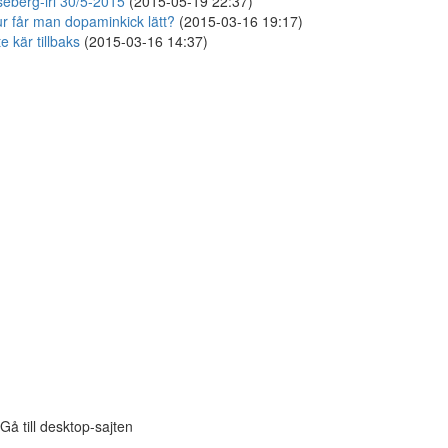
seberg-irl 30/5-2015
(2015-05-19 22:37)
r får man dopaminkick lätt?
(2015-03-16 19:17)
te kär tillbaks
(2015-03-16 14:37)
Gå till desktop-sajten