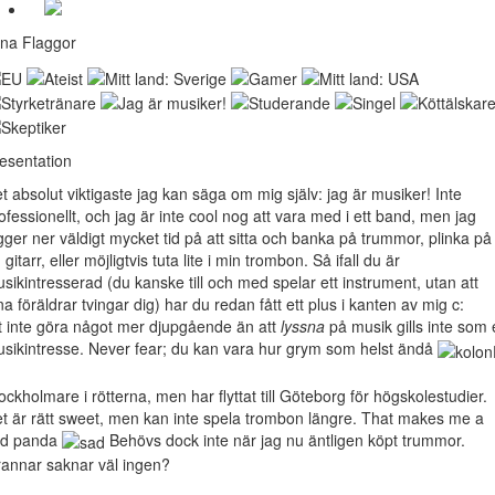
na Flaggor
esentation
t absolut viktigaste jag kan säga om mig själv: jag är musiker! Inte
ofessionellt, och jag är inte cool nog att vara med i ett band, men jag
gger ner väldigt mycket tid på att sitta och banka på trummor, plinka på
 gitarr, eller möjligtvis tuta lite i min trombon. Så ifall du är
sikintresserad (du kanske till och med spelar ett instrument, utan att
na föräldrar tvingar dig) har du redan fått ett plus i kanten av mig c:
t inte göra något mer djupgående än att
lyssna
på musik gills inte som 
sikintresse. Never fear; du kan vara hur grym som helst ändå
ockholmare i rötterna, men har flyttat till Göteborg för högskolestudier.
t är rätt sweet, men kan inte spela trombon längre. That makes me a
ad panda
Behövs dock inte när jag nu äntligen köpt trummor.
annar saknar väl ingen?