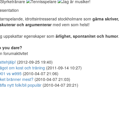
esentation
tarrspelande, idrottsintresserad stockholmare som
gärna skriver,
skuterar och argumenterar
med vem som helst!
g uppskattar egenskaper som
ärlighet, spontanitet och humor
.
o you dare?
n forumaktivitet
ttehjälp!
(2012-09-25 19:40)
ågot om kost och träning
(2011-09-14 10:27)
01 vs w995
(2010-04-07 21:06)
lket bränner mest?
(2010-04-07 21:03)
äffa nytt folk/bli populär
(2010-04-07 20:21)