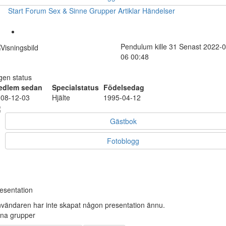
Start
Forum
Sex & Sinne
Grupper
Artiklar
Händelser
Pendulum
kille
31
Senast 2022-0
06 00:48
gen status
edlem sedan
Specialstatus
Födelsedag
08-12-03
Hjälte
1995-04-12
Gästbok
Fotoblogg
esentation
vändaren har inte skapat någon presentation ännu.
na grupper