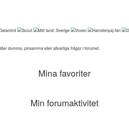
täller dumma, pinsamma eller allvarliga frågor i forumet.
Mina favoriter
Min forumaktivitet