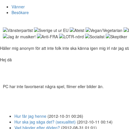
Vänner
Besökare
Håller mig anonym för att inte folk inte ska känna igen mig irl när jag s
Hej då
PC har inte favoriserat några spel, filmer eller bilder än.
Hur får jag henne
(2012-10-31 00:26)
Hur ska jag säga det? (sexualitet)
(2012-10-11 00:14)
Vad händer efter döden?
(2012-08-31 01:01)