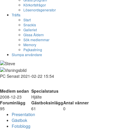
Körkortsfrågor
Lösenordsgenerator
Träffa
Start
Snackis
Galleriet
Gissa Åldern
Sök medlemmar
Memory
Pajkastning
Slumpa användare
PC
Senast 2021-02-22 15:54
Medlem sedan
Specialstatus
2008-12-23
Hjälte
Foruminlägg
Gästboksinlägg
Antal vänner
95
61
0
Presentation
Gästbok
Fotoblogg