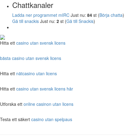
Chattkanaler
Ladda ner programmet mIRC
Just nu:
84
st (
Börja chatta
)
Gå till snackis
Just nu:
2
st (
Gå till Snackis
)
Hitta ett
casino utan svensk licens
bästa casino utan svensk licens
Hitta ett
nätcasino utan licens
Hitta ett
casino utan svensk licens här
Utforska ett
online casinon utan licens
Testa ett säkert
casino utan spelpaus