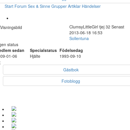
Start
Forum
Sex & Sinne
Grupper
Artiklar
Händelser
ClumsyLittleGirl
tjej
32
Senast
2013-06-18 16:53
Sollentuna
gen status
edlem sedan
Specialstatus
Födelsedag
09-01-06
Hjälte
1993-09-10
Gästbok
Fotoblogg