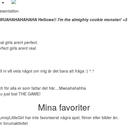
esentation
WUAHAHAHAHAHA
Hellows!!
I'm the almighty cookie monster! =3
al girls arent
perfect
.
rfect girls arent
real
.
all ni vill veta något om mig är det bara att fråga :) ^.^
h för alla er som fattar det här....Mwoahahahha
u just lost THE GAME!
Mina favoriter
umsyLittleGirl har inte favoriserat några spel, filmer eller bilder än.
n forumaktivitet