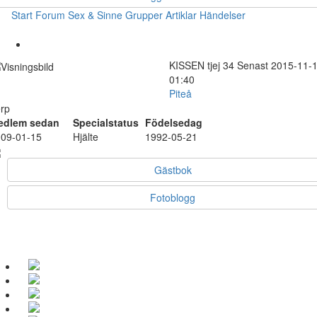
Start
Forum
Sex & Sinne
Grupper
Artiklar
Händelser
KISSEN
tjej
34
Senast 2015-11-
01:40
Piteå
rp
edlem sedan
Specialstatus
Födelsedag
09-01-15
Hjälte
1992-05-21
Gästbok
Fotoblogg