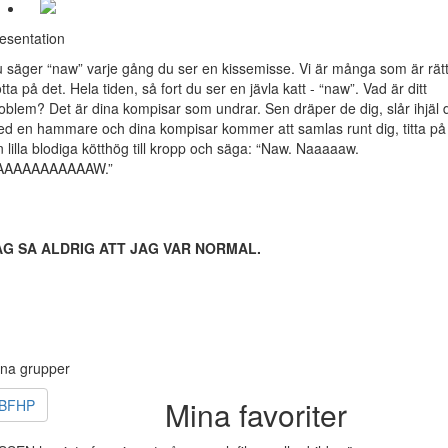
esentation
 säger “naw” varje gång du ser en kissemisse. Vi är många som är rät
ötta på det. Hela tiden, så fort du ser en jävla katt - “naw”. Vad är ditt
oblem? Det är dina kompisar som undrar. Sen dräper de dig, slår ihjäl 
d en hammare och dina kompisar kommer att samlas runt dig, titta på
n lilla blodiga kötthög till kropp och säga: “Naw. Naaaaaw.
AAAAAAAAAAAW.”
AG SA ALDRIG ATT JAG VAR NORMAL.
na grupper
Mina favoriter
BFHP