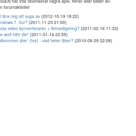
SSEN har inte favoriserat några spel, filmer eller bilder än.
n forumaktivitet
ll lära mig att suga av
(2012-10-19 18:22)
ndows 7, hur?
(2011-11-23 21:00)
sta video konverteraren + filmredigering?
(2011-02-16 11:33)
ie wolf h8tr die"
(2011-01-14 22:55)
älkommen åter' (tv4) - vad heter låten?
(2010-09-29 22:08)