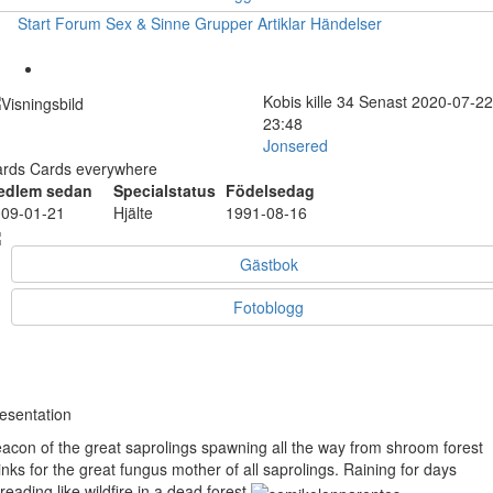
Start
Forum
Sex & Sinne
Grupper
Artiklar
Händelser
Kobis
kille
34
Senast 2020-07-22
23:48
Jonsered
rds Cards everywhere
edlem sedan
Specialstatus
Födelsedag
09-01-21
Hjälte
1991-08-16
Gästbok
Fotoblogg
esentation
acon of the great saprolings spawning all the way from shroom forest
inks for the great fungus mother of all saprolings. Raining for days
reading like wildfire in a dead forest