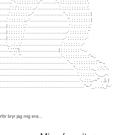
..,’ ‘- ; ; ; ; ; ; ; ; ;,-‘’……….’-, ; ; ; ; ; ; ; ; ; ; ; ‘,
….,’ ; ;’ ; ; ; ; ; ; ,,-‘…………….’, ; ; ; ; ; ; ; ; ; ; ;’,
…,’ ; ; ; ; ; ; ; ;,-‘’…………………’’-, ; ; ; ; ; ; ; ; ; |
..,’ ; ; ; ; ; ; ;,,-‘………………………’’, ; ; ; ; ; ; ; ; |
..| ; ; ; ; ; ; ;,’…………………………,’ ; ; ; ; ; ; ; ;,’
..| ; ; ; ; ; ; ,’………………………..,-‘ ; ; ; ; ; ; ; ,’’
..| ; ; ; ; ; ;,’……………………….,-‘ ; ; ; ; ; ; ; ,-‘
..’,_ , ; , ;,’……………………….,’ ; ; ; ; ; ; ; ,-‘
…’,,’,¯,’,’’|……………………….| ; ; ; ; ; ; ; ; ‘--,,
…….¯…’’………………………..’-, ; ; ; ; ; ; ; ; ; ;’’~,,
…………………………………………’’-,, ; ; ; ; ; ; ; ; ; ;’’~-,,
……………………………………………..’’-, ; ; ; ; ; ,,_ ; ;’-,’’-,
………………………………………………..’, ; ; ; ; ; ; ‘-,__,--.
…………………………………………………’-, ; ; ;,,-~’’’ , ,|, |
……………………………………………………’’~-‘’_ , , ,,’,_/--‘
rför bryr jag mig ens...