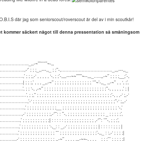
O.B.I.S där jag som seniorscout/roverscout är del av i min scoutkår!
t kommer säckert något till denna pressentation så småningsom
…………….._,,-~’’’¯¯¯’’~-,,
…………..,-‘’ ; ; ;_,,---,,_ ; ;’’-,…………………………….._,,,---,,_
………….,’ ; ; ;,-‘ , , , , , ‘-, ; ;’-,,,,---~~’’’’’’~--,,,_…..,,-~’’ ; ; ; ;__;’-,
……….| ; ; ;,’ , , , _,,-~’’ ; ; ; ; ; ; ; ; ; ; ; ; ; ; ; ¯’’~’-,,_ ,,-~’’ , , ‘, ;’,
……….’, ; ; ‘-, ,-~’’ ; ; ; ; ; ; ; ; ; ; ; ; ; ; ; ; ; ; ; ; ; ; ; ; ;’’-, , , , , ,’ ; |
…………’, ; ;,’’ ; ; ; ; ; ; ; ; ; ; ; ; ; ; ; ; ; ; ; ; ; ; ; ; ; ; ; ; ; ;’-, , ,-‘ ;,-‘
………….,’-‘ ; ; ; ; ; ; ; ; ; ; ; ; ; ; ; ; ; ; ; ; ; ; ; ; ; ; ; ; ; ; ; ; ;’’-‘ ;,,-‘
………..,’ ; ; ; ; ; ; ; ; ; ; ; ;__ ; ; ; ; ; ; ; ; ; ; ; ; ; ; ; ; ; ; ; ; ; ; ‘-,’
………,-‘ ; ; ; ; ; ; ; ; ; ;,-‘’¯: : ’’-, ; ; ; ; ; ; ; ; ; ; ; ; ; ; ; _ ; ; ; ; ;’,
……..,’ ; ; ; ; ; ; ; ; ; ; ;| : : : : : ; ; ; ; ; ; ; ; ; ; ; ; ,-‘’¯: ¯’’-, ; ; ;’,
…….,’ ; ; ; ; ; ; ; ; ; ; ; ‘-,_: : _,-‘ ; ; ; ; ; ; ; ; ; ; ; ; | : : : : : ; ; ; |
……,’ ; ; ; ; ; ; ; ; ; ; ; ; ; ; ¯¯ ; ; ; ; ; ; ; ; ; ; ; ; ; ; ;’-,,_ : :,-‘ ; ; ; ;|
…..,-‘ ; ; ; ; ; ; ; ; ; ; ; ; ; ; ,,-~’’ , , , , ,,,-~~-, , , , _ ; ; ;¯¯ ; ; ; ; ;|