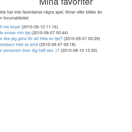
Mina favoriter
bis har inte favoriserat några spel, filmer eller bilder än.
n forumaktivitet
ll me boys!
(2010-09-12 11:16)
lle smsar min tjej
(2010-09-07 00:44)
r ska jag göra för att hitta en tjej?
(2010-09-07 00:29)
ocessor intel vs amd
(2010-09-07 00:18)
r personen över dig haft sex :)?
(2010-08-10 13:30)