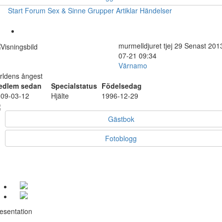
Start
Forum
Sex & Sinne
Grupper
Artiklar
Händelser
murmelldjuret
tjej
29
Senast 201
07-21 09:34
Värnamo
rldens ångest
edlem sedan
Specialstatus
Födelsedag
09-03-12
Hjälte
1996-12-29
Gästbok
Fotoblogg
esentation