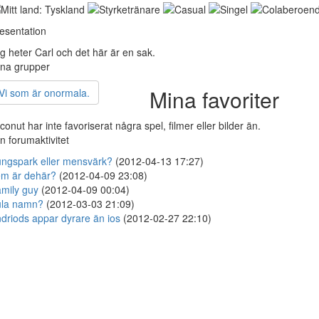
esentation
g heter Carl och det här är en sak.
na grupper
Mina favoriter
Vi som är onormala.
conut har inte favoriserat några spel, filmer eller bilder än.
n forumaktivitet
ngspark eller mensvärk?
(2012-04-13 17:27)
m är dehär?
(2012-04-09 23:08)
mily guy
(2012-04-09 00:04)
ula namn?
(2012-03-03 21:09)
driods appar dyrare än ios
(2012-02-27 22:10)