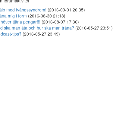
n forumaktivitet
älp med tvångssyndrom!
(2016-09-01 20:35)
äna mig i form
(2016-08-30 21:18)
höver tjäna pengar!!!
(2016-08-07 17:36)
d ska man äta och hur ska man träna?
(2016-05-27 23:51)
dcast-tips?
(2016-05-27 23:49)