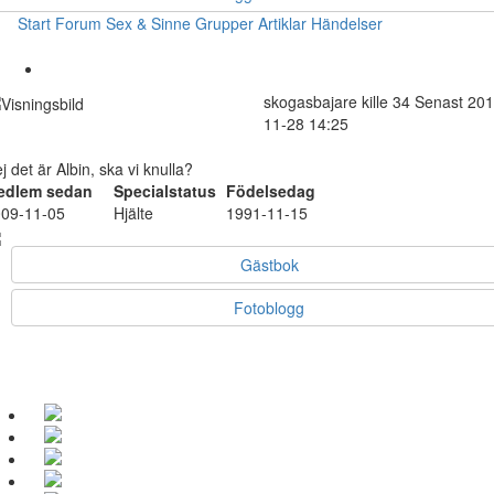
Start
Forum
Sex & Sinne
Grupper
Artiklar
Händelser
skogasbajare
kille
34
Senast 201
11-28 14:25
j det är Albin, ska vi knulla?
edlem sedan
Specialstatus
Födelsedag
09-11-05
Hjälte
1991-11-15
Gästbok
Fotoblogg