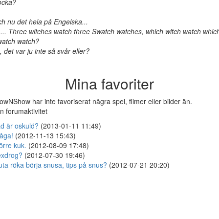
ocka?
h nu det hela på Engelska...
. ... Three witches watch three Swatch watches, which witch watch whic
atch watch?
, det var ju inte så svår eller?
Mina favoriter
owNShow har inte favoriserat några spel, filmer eller bilder än.
n forumaktivitet
d är oskuld?
(2013-01-11 11:49)
åga!
(2012-11-13 15:43)
örre kuk.
(2012-08-09 17:48)
exdrog?
(2012-07-30 19:46)
uta röka börja snusa, tips på snus?
(2012-07-21 20:20)