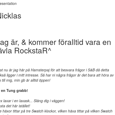
esentation
icklas
ag är, & kommer föralltid vara en
ävla RockstaR^
st nu är jag här på Hamsterpaj för att besvara frågor i S&B då detta
kså ligger i mitt intresse. Så har ni några frågor är det bara att höra av
g till mig, min gb är alltid öppen!
 en Tung grabb!
x laxar i en laxask... Släng dig i väggen!
sta det här istället!
e häxor tittar på tre Swatch klockor, vilken häxa tittar på vilken Swatch