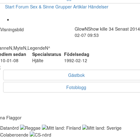
Start
Forum
Sex & Sinne
Grupper
Artiklar
Händelser
GlowNShow
kille
34
Senast 2014
02-07 09:53
anneN,MyteN,LegendeN^
edlem sedan
Specialstatus
Födelsedag
10-01-08
Hjälte
1992-02-12
Gästbok
Fotoblogg
na Flaggor