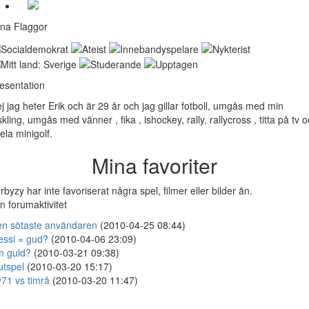
na Flaggor
esentation
j jag heter Erik och är 29 år och jag gillar fotboll, umgås med min
skling, umgås med vänner , fika , ishockey, rally, rallycross , titta på tv 
ela minigolf.
Mina favoriter
rbyzy har inte favoriserat några spel, filmer eller bilder än.
n forumaktivitet
n sötaste användaren
(2010-04-25 08:44)
ssi = gud?
(2010-04-06 23:09)
 guld?
(2010-03-21 09:38)
utspel
(2010-03-20 15:17)
71 vs timrå
(2010-03-20 11:47)