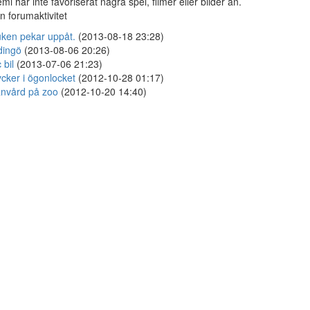
mi har inte favoriserat några spel, filmer eller bilder än.
n forumaktivitet
ken pekar uppåt.
(2013-08-18 23:28)
dingö
(2013-08-06 20:26)
 bil
(2013-07-06 21:23)
cker i ögonlocket
(2012-10-28 01:17)
nvård på zoo
(2012-10-20 14:40)