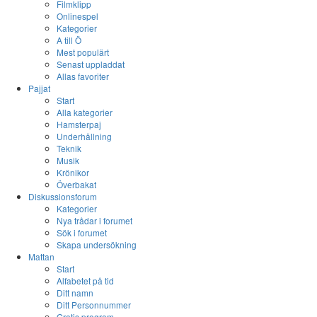
Filmklipp
Onlinespel
Kategorier
A till Ö
Mest populärt
Senast uppladdat
Allas favoriter
Pajjat
Start
Alla kategorier
Hamsterpaj
Underhållning
Teknik
Musik
Krönikor
Överbakat
Diskussionsforum
Kategorier
Nya trådar i forumet
Sök i forumet
Skapa undersökning
Mattan
Start
Alfabetet på tid
Ditt namn
Ditt Personnummer
Gratis program