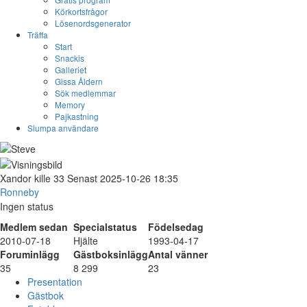
Körkortsfrågor
Lösenordsgenerator
Träffa
Start
Snackis
Galleriet
Gissa Åldern
Sök medlemmar
Memory
Pajkastning
Slumpa användare
Xandor
kille
33
Senast 2025-10-26 18:35
Ronneby
Ingen status
Medlem sedan
Specialstatus
Födelsedag
2010-07-18
Hjälte
1993-04-17
Foruminlägg
Gästboksinlägg
Antal vänner
35
8 299
23
Presentation
Gästbok