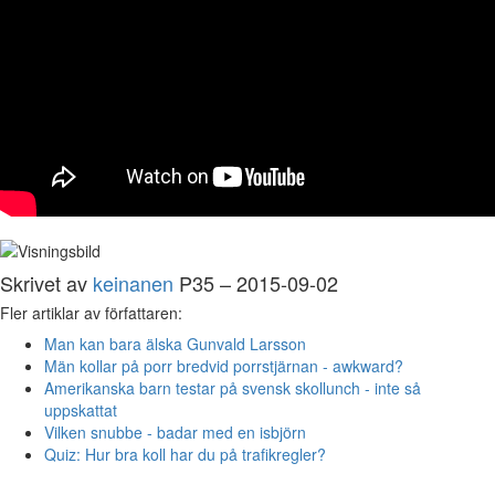
Skrivet av
keinanen
P35 – 2015-09-02
Fler artiklar av författaren:
Man kan bara älska Gunvald Larsson
Män kollar på porr bredvid porrstjärnan - awkward?
Amerikanska barn testar på svensk skollunch - inte så
uppskattat
Vilken snubbe - badar med en isbjörn
Quiz: Hur bra koll har du på trafikregler?