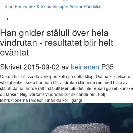
Start
Forum
Sex & Sinne
Grupper
Artiklar
Händelser
Han gnider stålull över hela
vindrutan - resultatet blir helt
oväntat
Skrivet 2015-09-02 av
keinanen
P35
Om du har bil ska du verkligen kolla på detta klipp. Denna kille visar ett
väldigt enkelt knep hur man får vindrutan skinande ren med hjälp av
stålull. Ja, du hörde rätt - stålull! Men blir det inte repor i glaset, kanske
du tänker. Nej, tvärtom! Vindrutan blir skinande ren. Följ
instruktionerna i videon innan du kör i gång!