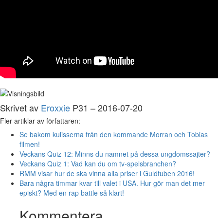
Skrivet av
Eroxxie
P31 – 2016-07-20
Fler artiklar av författaren:
Se bakom kulisserna från den kommande Morran och Tobias
filmen!
Veckans Quiz 12: Minns du namnet på dessa ungdomssajter?
Veckans Quiz 1: Vad kan du om tv-spelsbranchen?
RMM visar hur de ska vinna alla priser i Guldtuben 2016!
Bara några timmar kvar till valet i USA. Hur gör man det mer
episkt? Med en rap battle så klart!
Kommentera