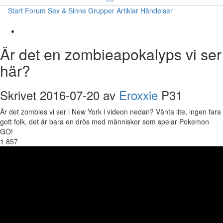
Start
Forum
Sex & Sinne
Grupper
Artiklar
Händelser
Är det en zombieapokalyps vi ser
här?
Skrivet 2016-07-20 av
Eroxxie
P31
Är det zombies vi ser i New York i videon nedan? Vänta lite, ingen fara
gott folk, det är bara en drös med människor som spelar Pokemon
GO!
1 857