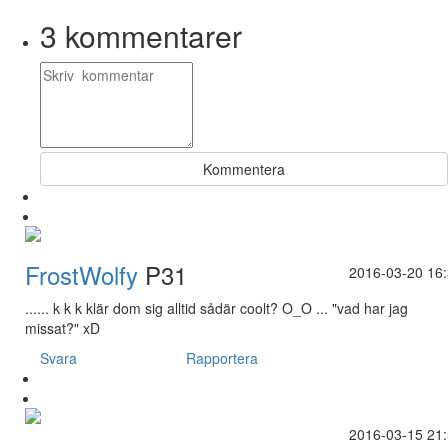
3
kommentarer
Kommentera
FrostWolfy
P31
2016-03-20 16
...... k k k klär dom sig alltid sådär coolt? O_O ... "vad har jag
missat?" xD
Svara
Rapportera
2016-03-15 21