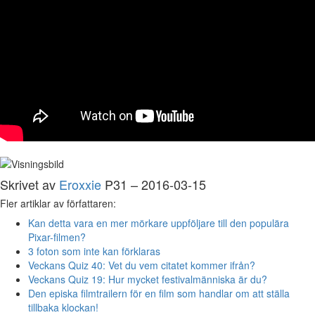
Skrivet av
Eroxxie
P31 – 2016-03-15
Fler artiklar av författaren:
Kan detta vara en mer mörkare uppföljare till den populära
Pixar-filmen?
3 foton som inte kan förklaras
Veckans Quiz 40: Vet du vem citatet kommer ifrån?
Veckans Quiz 19: Hur mycket festivalmänniska är du?
Den episka filmtrailern för en film som handlar om att ställa
tillbaka klockan!