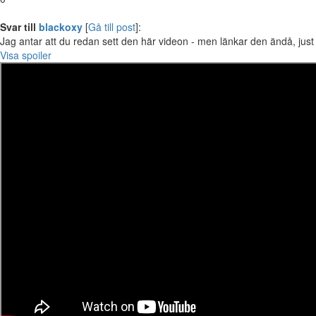
Svar till
blackoxy
[
Gå till post
]:
Jag antar att du redan sett den här videon - men länkar den ändå, just 
Visa spoiler