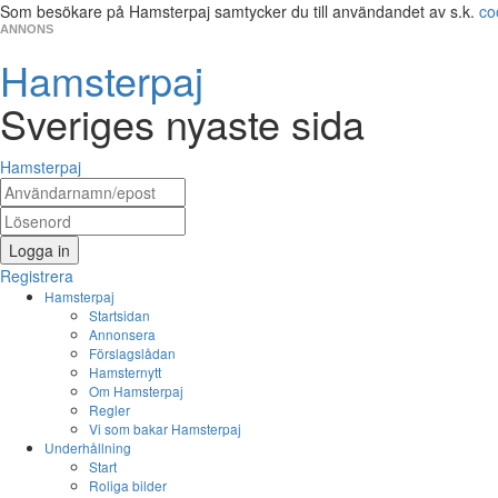
Som besökare på Hamsterpaj samtycker du till användandet av s.k.
co
ANNONS
Hamsterpaj
Sveriges nyaste sida
Hamsterpaj
Logga in
Registrera
Hamsterpaj
Startsidan
Annonsera
Förslagslådan
Hamsternytt
Om Hamsterpaj
Regler
Vi som bakar Hamsterpaj
Underhållning
Start
Roliga bilder