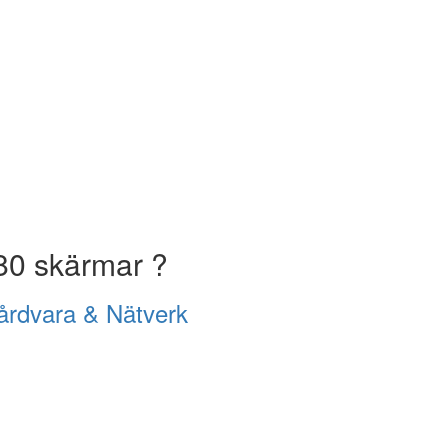
80 skärmar ?
årdvara & Nätverk