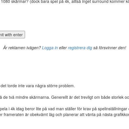
 1080 skärmar? (dock bara spel på 4k, alltså inget surround kommer k
Är reklamen ivägen?
Logga in
eller
registrera dig
så försvinner den!
å det torde inte vara några större problem.
på de två mindre skärmarna. Generellt är det trevligt om både storlek 
a i 4k idag beror lite på vad man ställer för krav på spelinställningar 
ker frameraten är obekvämt låg och planerar att vänta på nästa grafikkor