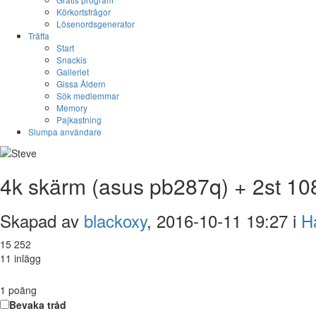
Körkortsfrågor
Lösenordsgenerator
Träffa
Start
Snackis
Galleriet
Gissa Åldern
Sök medlemmar
Memory
Pajkastning
Slumpa användare
4k skärm (asus pb287q) + 2st 10
Skapad av
blackoxy
, 2016-10-11 19:27 i
H
15 252
11 inlägg
1
poäng
Bevaka tråd