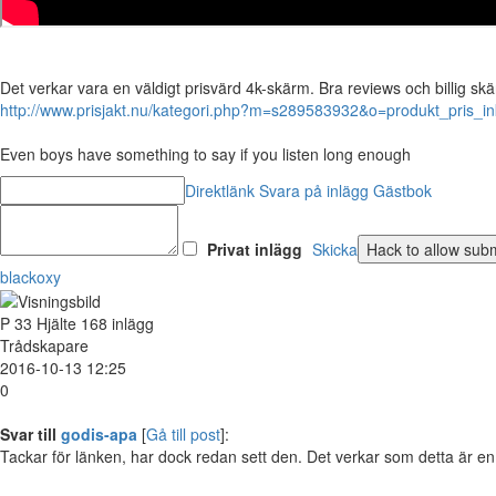
Det verkar vara en väldigt prisvärd 4k-skärm. Bra reviews och billig skä
http://www.prisjakt.nu/kategori.php?m=s289583932&o=produkt_pris_i
Even boys have something to say if you listen long enough
Direktlänk
Svara på inlägg
Gästbok
Privat inlägg
Skicka
blackoxy
P
33
Hjälte
168 inlägg
Trådskapare
2016-10-13 12:25
0
Svar till
godis-apa
[
Gå till post
]:
Tackar för länken, har dock redan sett den. Det verkar som detta är en