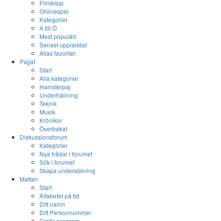
Filmklipp
Onlinespel
Kategorier
A till Ö
Mest populärt
Senast uppladdat
Allas favoriter
Pajjat
Start
Alla kategorier
Hamsterpaj
Underhållning
Teknik
Musik
Krönikor
Överbakat
Diskussionsforum
Kategorier
Nya trådar i forumet
Sök i forumet
Skapa undersökning
Mattan
Start
Alfabetet på tid
Ditt namn
Ditt Personnummer
Gratis program