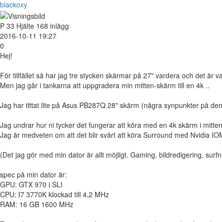
blackoxy
P
33
Hjälte
168 inlägg
2016-10-11 19:27
0
Hej!
För tillfället så har jag tre stycken skärmar på 27" vardera och det är
Men jag går i tankarna att uppgradera min mitten-skärm till en 4k ..
Jag har tittat lite på Asus PB287Q 28" skärm (några synpunkter på de
Jag undrar hur ni tycker det fungerar att köra med en 4k skärm i mi
Jag är medveten om att det blir svårt att köra Surround med Nvidia IOM 
(Det jag gör med min dator är allt möjligt. Gaming, bildredigering, surfni
spec på min dator är:
GPU: GTX 970 i SLI
CPU: I7 3770K klockad till 4,2 MHz
RAM: 16 GB 1600 MHz