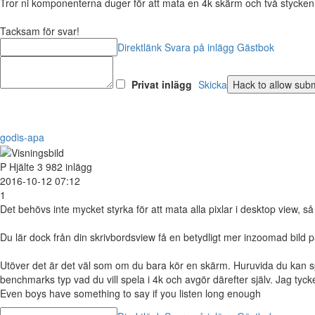
Tror ni komponenterna duger för att mata en 4k skärm och två stycken
Tacksam för svar!
Direktlänk
Svara på inlägg
Gästbok
Privat inlägg
Skicka
godis-apa
P
Hjälte
3 982 inlägg
2016-10-12 07:12
1
Det behövs inte mycket styrka för att mata alla pixlar i desktop view, s
Du lär dock från din skrivbordsview få en betydligt mer inzoomad bild 
Utöver det är det väl som om du bara kör en skärm. Huruvida du kan spel
benchmarks typ vad du vill spela i 4k och avgör därefter själv. Jag tyc
Even boys have something to say if you listen long enough