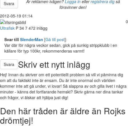
Är reklamen ivägen?
Logga in
eller
registrera dig
så
Svara
försvinner den!
2012-05-19 01:14
0
Ultrafisk
P
34
7 472 inlägg
Svar till
SlenderMan
[
Gå till post
]:
Var där för några veckor sedan, gick på sunkig strippklubb i en
källare för typ 100kr, rekommenderas varmt!
Skriv ett nytt inlägg
Svara
Hej! Innan du skriver om ett potentiellt problem så vill vi påminna dig
om att du faktiskt inte är ensam. Du är inte onormal och världen
kommer inte att gå under, vi lovar! Så slappna av och gilla livet i några
minuter - känns det fortfarande hemskt? Skriv gärna ner dina tankar
och frågor, vi älskar att hjälpa just dig!
Den här tråden är äldre än Rojks
drömtjej!