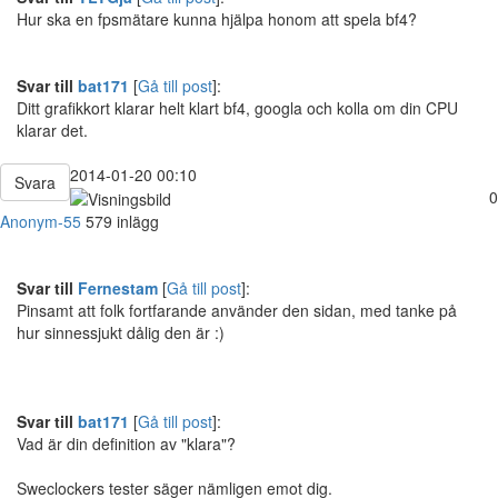
Hur ska en fpsmätare kunna hjälpa honom att spela bf4?
Svar till
bat171
[
Gå till post
]:
Ditt grafikkort klarar helt klart bf4, googla och kolla om din CPU
klarar det.
2014-01-20 00:10
Svara
0
Anonym-55
579 inlägg
Svar till
Fernestam
[
Gå till post
]:
Pinsamt att folk fortfarande använder den sidan, med tanke på
hur sinnessjukt dålig den är :)
Svar till
bat171
[
Gå till post
]:
Vad är din definition av "klara"?
Sweclockers tester säger nämligen emot dig.