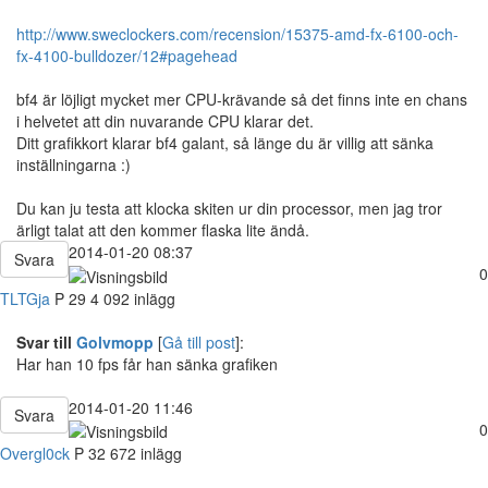
http://www.sweclockers.com/recension/15375-amd-fx-6100-och-
fx-4100-bulldozer/12#pagehead
bf4 är löjligt mycket mer CPU-krävande så det finns inte en chans
i helvetet att din nuvarande CPU klarar det.
Ditt grafikkort klarar bf4 galant, så länge du är villig att sänka
inställningarna :)
Du kan ju testa att klocka skiten ur din processor, men jag tror
ärligt talat att den kommer flaska lite ändå.
2014-01-20 08:37
Svara
0
TLTGja
P
29
4 092 inlägg
Svar till
Golvmopp
[
Gå till post
]:
Har han 10 fps får han sänka grafiken
2014-01-20 11:46
Svara
0
Overgl0ck
P
32
672 inlägg