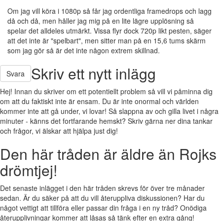
Om jag vill köra i 1080p så får jag ordentliga framedrops och lagg
då och då, men håller jag mig på en lite lägre upplösning så
spelar det alldeles utmärkt. Vissa flyr dock 720p likt pesten, säger
att det inte är "spelbart", men sitter man på en 15,6 tums skärm
som jag gör så är det inte någon extrem skillnad.
Skriv ett nytt inlägg
Svara
Hej! Innan du skriver om ett potentiellt problem så vill vi påminna dig
om att du faktiskt inte är ensam. Du är inte onormal och världen
kommer inte att gå under, vi lovar! Så slappna av och gilla livet i några
minuter - känns det fortfarande hemskt? Skriv gärna ner dina tankar
och frågor, vi älskar att hjälpa just dig!
Den här tråden är äldre än Rojks
drömtjej!
Det senaste inlägget i den här tråden skrevs för över tre månader
sedan. Är du säker på att du vill återuppliva diskussionen? Har du
något vettigt att tillföra eller passar din fråga i en ny tråd? Onödiga
återupplivningar kommer att låsas så tänk efter en extra gång!