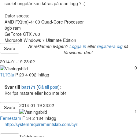
spelet ungefär kan köras på utan lagg ? :)
Dator specs:
AMD FX(tm)-4100 Quad-Core Processor
8gb ram
GeForce GTX 760
Microsoft Windows 7 Ultimate Edition
Är reklamen ivägen?
Logga in
eller
registrera dig
så
Svara
försvinner den!
2014-01-19 23:02
0
TLTGja
P
29
4 092 inlägg
Svar till
bat171
[
Gå till post
]:
Kör fps mätare eller köp inte bf4
2014-01-19 23:02
Svara
1
Fernestam
F
34
2 184 inlägg
http://systemrequirementslab.com/cyri
Trådskapare