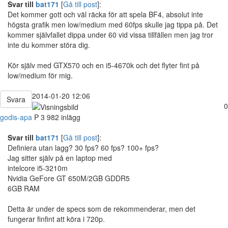
Svar till
bat171
[
Gå till post
]:
Det kommer gott och väl räcka för att spela BF4, absolut inte
högsta grafik men low/medium med 60fps skulle jag tippa på. Det
kommer självfallet dippa under 60 vid vissa tillfällen men jag tror
inte du kommer störa dig.
Kör själv med GTX570 och en i5-4670k och det flyter fint på
low/medium för mig.
2014-01-20 12:06
Svara
0
godis-apa
P
3 982 inlägg
Svar till
bat171
[
Gå till post
]:
Definiera utan lagg? 30 fps? 60 fps? 100+ fps?
Jag sitter själv på en laptop med
intelcore i5-3210m
Nvidia GeFore GT 650M/2GB GDDR5
6GB RAM
Detta är under de specs som de rekommenderar, men det
fungerar finfint att köra i 720p.