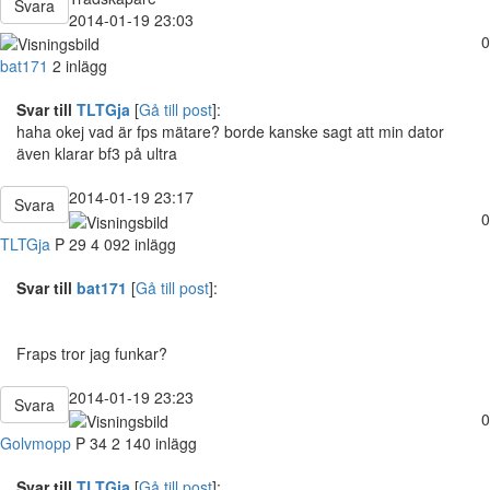
Svara
2014-01-19 23:03
0
bat171
2 inlägg
Svar till
TLTGja
[
Gå till post
]:
haha okej vad är fps mätare? borde kanske sagt att min dator
även klarar bf3 på ultra
2014-01-19 23:17
Svara
0
TLTGja
P
29
4 092 inlägg
Svar till
bat171
[
Gå till post
]:
Fraps tror jag funkar?
2014-01-19 23:23
Svara
0
Golvmopp
P
34
2 140 inlägg
Svar till
TLTGja
[
Gå till post
]: