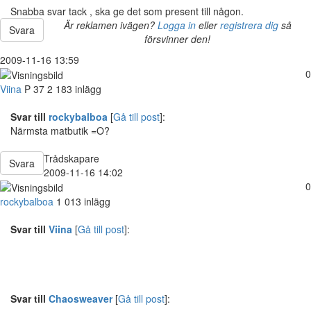
Snabba svar tack , ska ge det som present till någon.
Är reklamen ivägen?
Logga in
eller
registrera dig
så
Svara
försvinner den!
2009-11-16 13:59
0
Viina
P
37
2 183 inlägg
Svar till
rockybalboa
[
Gå till post
]:
Närmsta matbutik =O?
Trådskapare
Svara
2009-11-16 14:02
0
rockybalboa
1 013 inlägg
Svar till
Viina
[
Gå till post
]:
Svar till
Chaosweaver
[
Gå till post
]: