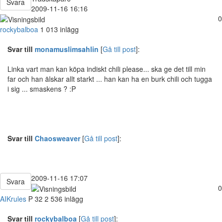
Svara
2009-11-16 16:16
0
rockybalboa
1 013 inlägg
Svar till
monamuslimsahlin
[
Gå till post
]:
Linka vart man kan köpa indiskt chili please... ska ge det till min
far och han älskar allt starkt ... han kan ha en burk chili och tugga
i sig ... smaskens ? :P
Svar till
Chaosweaver
[
Gå till post
]:
2009-11-16 17:07
Svara
0
AIKrules
P
32
2 536 inlägg
Svar till
rockybalboa
[
Gå till post
]: