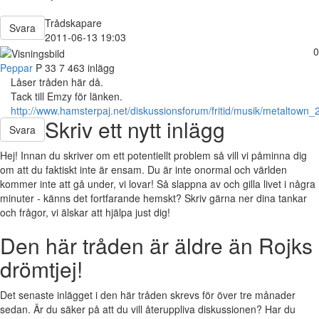
Trådskapare
Svara
2011-06-13 19:03
0
Peppar
P
33
7 463 inlägg
Låser tråden här då.
Tack till Emzy för länken.
http://www.hamsterpaj.net/diskussionsforum/fritid/musik/metaltow
Skriv ett nytt inlägg
Svara
Hej! Innan du skriver om ett potentiellt problem så vill vi påminna dig
om att du faktiskt inte är ensam. Du är inte onormal och världen
kommer inte att gå under, vi lovar! Så slappna av och gilla livet i några
minuter - känns det fortfarande hemskt? Skriv gärna ner dina tankar
och frågor, vi älskar att hjälpa just dig!
Den här tråden är äldre än Rojks
drömtjej!
Det senaste inlägget i den här tråden skrevs för över tre månader
sedan. Är du säker på att du vill återuppliva diskussionen? Har du