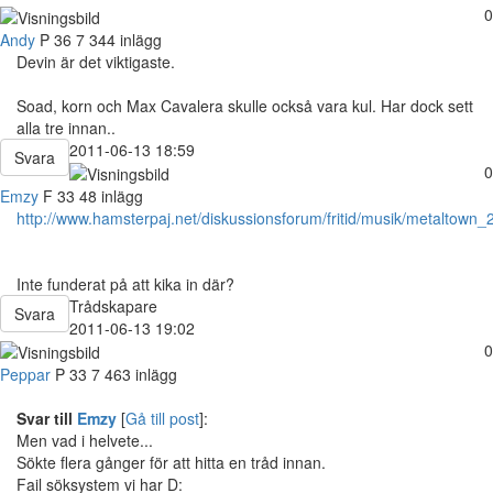
0
Andy
P
36
7 344 inlägg
Devin är det viktigaste.
Soad, korn och Max Cavalera skulle också vara kul. Har dock sett
alla tre innan..
2011-06-13 18:59
Svara
0
Emzy
F
33
48 inlägg
http://www.hamsterpaj.net/diskussionsforum/fritid/musik/metaltow
Inte funderat på att kika in där?
Trådskapare
Svara
2011-06-13 19:02
0
Peppar
P
33
7 463 inlägg
Svar till
Emzy
[
Gå till post
]:
Men vad i helvete...
Sökte flera gånger för att hitta en tråd innan.
Fail söksystem vi har D: