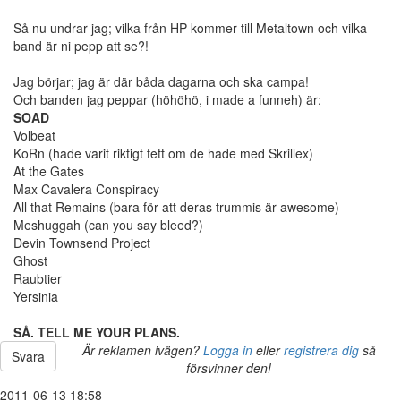
Så nu undrar jag; vilka från HP kommer till Metaltown och vilka
band är ni pepp att se?!
Jag börjar; jag är där båda dagarna och ska campa!
Och banden jag peppar (höhöhö, i made a funneh) är:
SOAD
Volbeat
KoRn (hade varit riktigt fett om de hade med Skrillex)
At the Gates
Max Cavalera Conspiracy
All that Remains (bara för att deras trummis är awesome)
Meshuggah (can you say bleed?)
Devin Townsend Project
Ghost
Raubtier
Yersinia
SÅ. TELL ME YOUR PLANS.
Är reklamen ivägen?
Logga in
eller
registrera dig
så
Svara
försvinner den!
2011-06-13 18:58