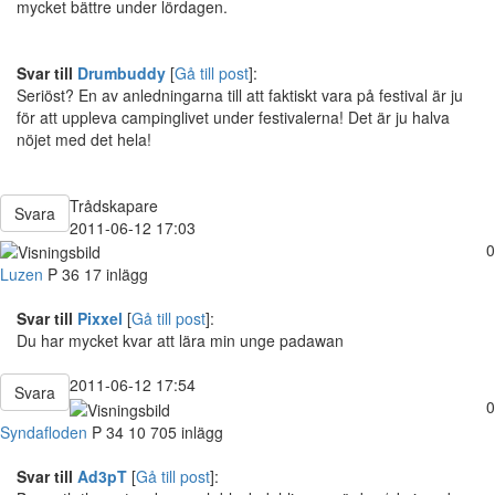
mycket bättre under lördagen.
Svar till
Drumbuddy
[
Gå till post
]:
Seriöst? En av anledningarna till att faktiskt vara på festival är ju
för att uppleva campinglivet under festivalerna! Det är ju halva
nöjet med det hela!
Trådskapare
Svara
2011-06-12 17:03
0
Luzen
P
36
17 inlägg
Svar till
Pixxel
[
Gå till post
]:
Du har mycket kvar att lära min unge padawan
2011-06-12 17:54
Svara
0
Syndafloden
P
34
10 705 inlägg
Svar till
Ad3pT
[
Gå till post
]: