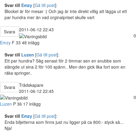
Svar till
Emzy
[
Gå till post
]:
Blocket är för mesar :( Och jag är inte direkt villig att lägga ut ett
par hundra mer än vad orginalpriset skulle vart
2011-06-12 22:43
Svara
0
Emzy
F
33
48 inlägg
Svar till
Luzen
[
Gå till post
]:
Ett par hundra? Såg senast för 2 timmar sen en snubbe som
slängde ut sina 2 för 100 spänn.. Men den gick lika fort som en
räka springer..
Trådskapare
Svara
2011-06-12 22:45
0
Luzen
P
36
17 inlägg
Svar till
Emzy
[
Gå till post
]:
Enda biljetterna som finns just nu ligger på ca 800:- styck så...
Nja!