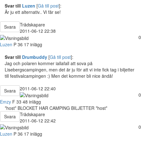
Svar till
Luzen
[
Gå till post
]:
Är ju ett alternativ.. Vi får se!
Trådskapare
Svara
2011-06-12 22:38
0
Luzen
P
36
17 inlägg
Svar till
Drumbuddy
[
Gå till post
]:
Jag och polaren kommer iallafall att sova på
Lisebergscampingen, men det är ju för att vi inte fick tag i biljetter
till festivalcampingen :) Men det kommer bli nice ändå!
2011-06-12 22:40
Svara
0
Emzy
F
33
48 inlägg
*host* BLOCKET HAR CAMPING BILJETTER *host*
Trådskapare
Svara
2011-06-12 22:42
0
Luzen
P
36
17 inlägg