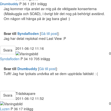
Drumbuddy
P
36
1 251 inlägg
Jag kommer röja arslet av mig på de viktigaste konserterna
(Mäskuggla och SOAD), i övrigt blir det nog på behörigt avstånd.
Om någon vill hänga på är jag bara glad :)
Svar till
Syndafloden
[
Gå till post
]:
Jag har delat replokal med Last View :P
2011-06-12 11:16
Svara
0
Syndafloden
P
34
10 705 inlägg
Svar till
Drumbuddy
[
Gå till post
]:
Tufft! Jag har lyckats undvika att se dem uppträda faktiskt : (
Trådskapare
Svara
2011-06-12 11:52
0
Luzen
P
36
17 inlägg