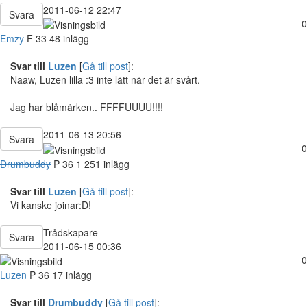
2011-06-12 22:47
Svara
0
Emzy
F
33
48 inlägg
Svar till
Luzen
[
Gå till post
]:
Naaw, Luzen lilla :3 inte lätt när det är svårt.
Jag har blåmärken.. FFFFUUUU!!!!
2011-06-13 20:56
Svara
0
Drumbuddy
P
36
1 251 inlägg
Svar till
Luzen
[
Gå till post
]:
Vi kanske joinar:D!
Trådskapare
Svara
2011-06-15 00:36
0
Luzen
P
36
17 inlägg
Svar till
Drumbuddy
[
Gå till post
]: