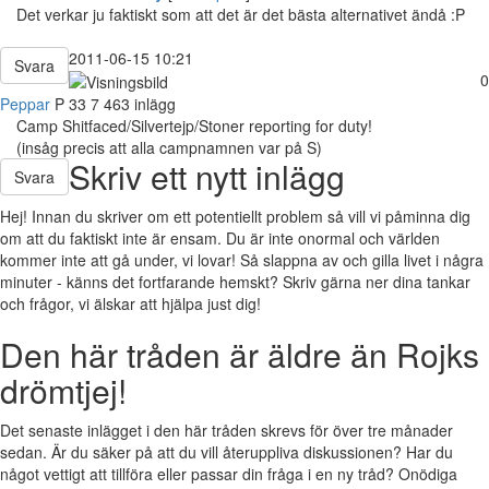
Det verkar ju faktiskt som att det är det bästa alternativet ändå :P
2011-06-15 10:21
Svara
0
Peppar
P
33
7 463 inlägg
Camp Shitfaced/Silvertejp/Stoner reporting for duty!
(insåg precis att alla campnamnen var på S)
Skriv ett nytt inlägg
Svara
Hej! Innan du skriver om ett potentiellt problem så vill vi påminna dig
om att du faktiskt inte är ensam. Du är inte onormal och världen
kommer inte att gå under, vi lovar! Så slappna av och gilla livet i några
minuter - känns det fortfarande hemskt? Skriv gärna ner dina tankar
och frågor, vi älskar att hjälpa just dig!
Den här tråden är äldre än Rojks
drömtjej!
Det senaste inlägget i den här tråden skrevs för över tre månader
sedan. Är du säker på att du vill återuppliva diskussionen? Har du
något vettigt att tillföra eller passar din fråga i en ny tråd? Onödiga