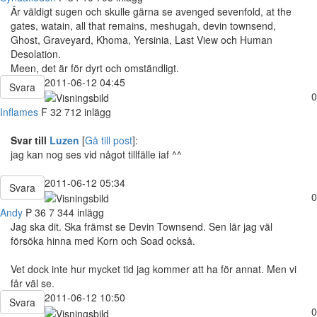
Är väldigt sugen och skulle gärna se avenged sevenfold, at the
gates, watain, all that remains, meshugah, devin townsend,
Ghost, Graveyard, Khoma, Yersinia, Last View och Human
Desolation.
Meen, det är för dyrt och omständligt.
2011-06-12 04:45
Svara
0
Inflames
F
32
712 inlägg
Svar till
Luzen
[
Gå till post
]:
jag kan nog ses vid något tillfälle iaf ^^
2011-06-12 05:34
Svara
0
Andy
P
36
7 344 inlägg
Jag ska dit. Ska främst se Devin Townsend. Sen lär jag väl
försöka hinna med Korn och Soad också.
Vet dock inte hur mycket tid jag kommer att ha för annat. Men vi
får väl se.
2011-06-12 10:50
Svara
0