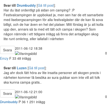
Svar till
Drumbuddy
[
Gå till post
]:
Har du läst ordentligt på sidan om camping? :P
Festivalcampingen är uppbokad ja, men sen har de ett samarbete
med lisebergscampingen för alla festivalgäster där de kan få sova
billigt, och de har även en hel del platser. Mitt förslag är ju att kolla
upp den, annars så ta med ett tält och campa i skogen? Som
någon nämnde i ett tidigare inlägg så finns det antagligen skog
lite runt omkring, eller iallafall i närheten
2011-06-12 18:38
Svara
0
Emzy
F
33
48 inlägg
Svar till
Luzen
[
Gå till post
]:
Jag ahr dock fått höra av lite insatta personer att skogen precis i
närheten kommer få besöka av sura gubbar som inte vill att folk
ska kunna campa gratis..
2011-06-12 21:00
Svara
0
Drumbuddy
P
36
1 251 inlägg