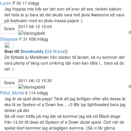
Luzen
P
36
17 inlägg
Jag hoppas inte folk ser det som ett krav att ses, tanken bakom
det hela är ju bara att det skulle vara helt jävla Awesome att vara
på festivalen med en jävla massa pajare :)
2011-06-12 15:03
Svara
0
Didajosse
F
31
658 inlägg
Svar till
Drumbuddy
[
Gå till post
]:
De flyttade ju Metaltown från staden till landet, så nu kommer det
vara plenty of skog runt omkring där man kan tälta i... bara så du
vet :>
2011-06-12 15:30
Svara
0
Pitiful_Mortal
6 114 inlägg
Jag är så sjukt jävla pepp! Tänk att jag äntligen efter alla dessa år
ska få se System of a Down live... <3 Blir typ lightheaded bara jag
tänker på det.
Så vill man träffa på mig där så kommer jag stå vid Black stage
från 13.00 till dess att System of a Down slutat spela. Och när de
spelat klart kommer jag antagligen svimma. (Så ni får gärna