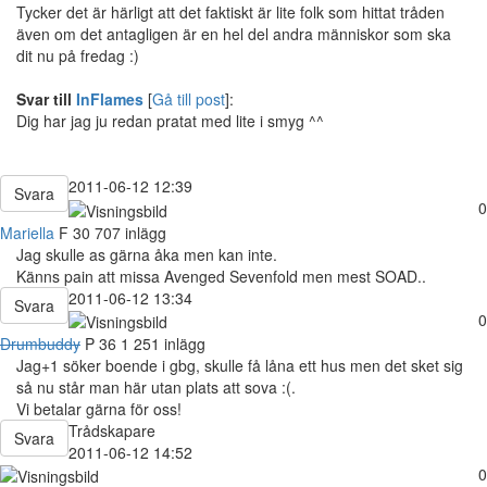
Tycker det är härligt att det faktiskt är lite folk som hittat tråden
även om det antagligen är en hel del andra människor som ska
dit nu på fredag :)
Svar till
InFlames
[
Gå till post
]:
Dig har jag ju redan pratat med lite i smyg ^^
2011-06-12 12:39
Svara
0
Mariella
F
30
707 inlägg
Jag skulle as gärna åka men kan inte.
Känns pain att missa Avenged Sevenfold men mest SOAD..
2011-06-12 13:34
Svara
0
Drumbuddy
P
36
1 251 inlägg
Jag+1 söker boende i gbg, skulle få låna ett hus men det sket sig
så nu står man här utan plats att sova :(.
Vi betalar gärna för oss!
Trådskapare
Svara
2011-06-12 14:52
0