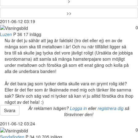
>
>>
2011-06-12 03:19
0
Luzen
P
36
17 inlägg
Nu är det ju såhär att jag är faktiskt (tro det eller ej) en av de
många som ska till metaltown i år! Och nu när tillfället ligger så
bra till så skulle jag tycka det vore jävligt roligt (Ursäkta de jobbiga
svordomarna) att samla så många hamsterpajare som möjligt
under metaltown och försöka gå som ett enat gäng och kolla på
alla de underbara banden!
Är det bara jag som tycker detta skulle vara en grymt rolig idé?
Eller är det fler som är liksinnade med mig och tänker lite samma
sak? Skriv och säg vad ni tycker så kan vi ju alltid försöka dra ihop
något av det hela! :)
Är reklamen ivägen?
Logga in
eller
registrera dig
så
Svara
försvinner den!
2011-06-12 03:24
0
Syndafloden
P
34
10 705 inlägg