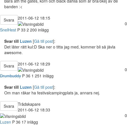
Bara ath the gates, korn och black dahlia som är bra/okej av de
banden :<
2011-06-12 18:15
Svara
0
SnelHest
P
33
2 200 inlägg
Svar till
Luzen
[
Gå till post
]:
Det låter rätt kul:D Ska ner o titta jag med, kommer bli så jävla
awesome.
2011-06-12 18:29
Svara
0
Drumbuddy
P
36
1 251 inlägg
Svar till
Luzen
[
Gå till post
]:
Om man råkar ha festivalcampingplats ja, annars nej.
Trådskapare
Svara
2011-06-12 18:33
0
Luzen
P
36
17 inlägg