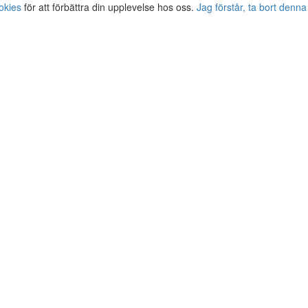
okies
för att förbättra din upplevelse hos oss.
Jag förstår, ta bort denna