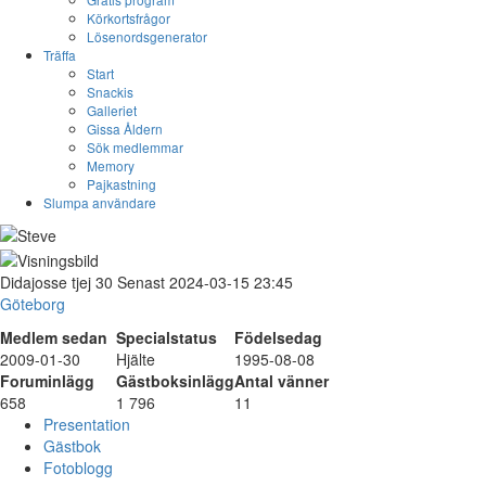
Körkortsfrågor
Lösenordsgenerator
Träffa
Start
Snackis
Galleriet
Gissa Åldern
Sök medlemmar
Memory
Pajkastning
Slumpa användare
Didajosse
tjej
30
Senast 2024-03-15 23:45
Göteborg
Medlem sedan
Specialstatus
Födelsedag
2009-01-30
Hjälte
1995-08-08
Foruminlägg
Gästboksinlägg
Antal vänner
658
1 796
11
Presentation
Gästbok
Fotoblogg