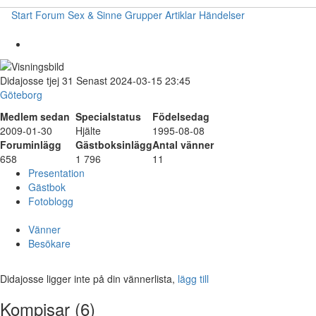
Start
Forum
Sex & Sinne
Grupper
Artiklar
Händelser
Didajosse
tjej
31
Senast 2024-03-15 23:45
Göteborg
Medlem sedan
Specialstatus
Födelsedag
2009-01-30
Hjälte
1995-08-08
Foruminlägg
Gästboksinlägg
Antal vänner
658
1 796
11
Presentation
Gästbok
Fotoblogg
Vänner
Besökare
Didajosse ligger inte på din vännerlista,
lägg till
Kompisar (6)