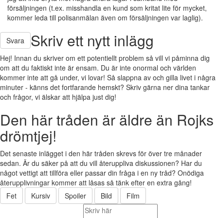
försäljningen (t.ex. misshandla en kund som kritat lite för mycket,
kommer leda till polisanmälan även om försäljningen var laglig).
Skriv ett nytt inlägg
Svara
Hej! Innan du skriver om ett potentiellt problem så vill vi påminna dig
om att du faktiskt inte är ensam. Du är inte onormal och världen
kommer inte att gå under, vi lovar! Så slappna av och gilla livet i några
minuter - känns det fortfarande hemskt? Skriv gärna ner dina tankar
och frågor, vi älskar att hjälpa just dig!
Den här tråden är äldre än Rojks
drömtjej!
Det senaste inlägget i den här tråden skrevs för över tre månader
sedan. Är du säker på att du vill återuppliva diskussionen? Har du
något vettigt att tillföra eller passar din fråga i en ny tråd? Onödiga
återupplivningar kommer att låsas så tänk efter en extra gång!
Fet
Kursiv
Spoiler
Bild
Film