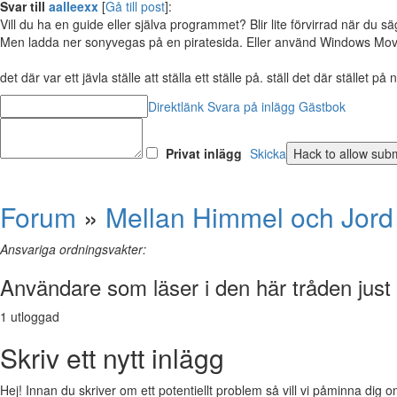
Svar till
aalleexx
[
Gå till post
]:
Vill du ha en guide eller själva programmet? Blir lite förvirrad när du sä
Men ladda ner sonyvegas på en piratesida. Eller använd Windows Mo
det där var ett jävla ställe att ställa ett ställe på. ställ det där stället på n
Direktlänk
Svara på inlägg
Gästbok
Privat inlägg
Skicka
Forum
»
Mellan Himmel och Jord
Ansvariga ordningsvakter:
Användare som läser i den här tråden just
1 utloggad
Skriv ett nytt inlägg
Hej! Innan du skriver om ett potentiellt problem så vill vi påminna dig o