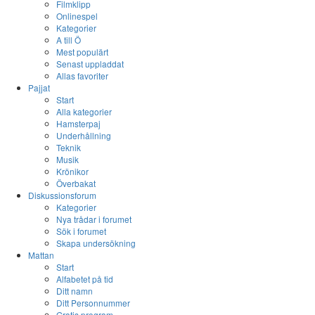
Filmklipp
Onlinespel
Kategorier
A till Ö
Mest populärt
Senast uppladdat
Allas favoriter
Pajjat
Start
Alla kategorier
Hamsterpaj
Underhållning
Teknik
Musik
Krönikor
Överbakat
Diskussionsforum
Kategorier
Nya trådar i forumet
Sök i forumet
Skapa undersökning
Mattan
Start
Alfabetet på tid
Ditt namn
Ditt Personnummer
Gratis program