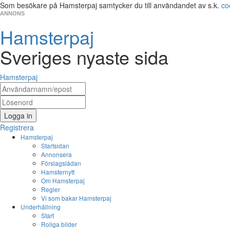
Som besökare på Hamsterpaj samtycker du till användandet av s.k.
co
ANNONS
Hamsterpaj
Sveriges nyaste sida
Hamsterpaj
Logga in
Registrera
Hamsterpaj
Startsidan
Annonsera
Förslagslådan
Hamsternytt
Om Hamsterpaj
Regler
Vi som bakar Hamsterpaj
Underhållning
Start
Roliga bilder