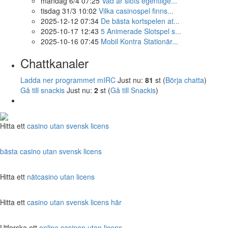
måndag 6/4 07:25
Vad är slots egentlige...
tisdag 31/3 10:02
Vilka casinospel finns...
2025-12-12 07:34
De bästa kortspelen at...
2025-10-17 12:43
5 Animerade Slotspel s...
2025-10-16 07:45
Mobil Kontra Stationär...
Chattkanaler
Ladda ner programmet mIRC
Just nu:
81
st (
Börja chatta
)
Gå till snackis
Just nu:
2
st (
Gå till Snackis
)
Hitta ett
casino utan svensk licens
bästa casino utan svensk licens
Hitta ett
nätcasino utan licens
Hitta ett
casino utan svensk licens här
Utforska ett
online casinon utan licens