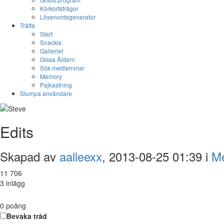
Körkortsfrågor
Lösenordsgenerator
Träffa
Start
Snackis
Galleriet
Gissa Åldern
Sök medlemmar
Memory
Pajkastning
Slumpa användare
Edits
Skapad av
aalleexx
, 2013-08-25 01:39 i
Me
11 706
3 inlägg
0
poäng
Bevaka tråd