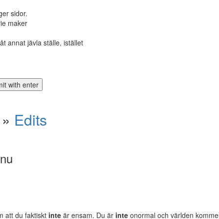
ger sidor.
vie maker
åt annat jävla ställe, istället
»
Edits
 nu
m att du faktiskt
inte
är ensam. Du är
inte
onormal och världen komm