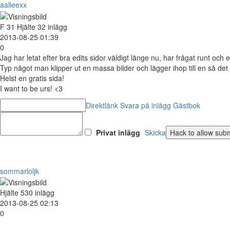
aalleexx
F
31
Hjälte
32 inlägg
2013-08-25 01:39
0
Jag har letat efter bra edits sidor väldigt länge nu, har frågat runt och
Typ något man klipper ut en massa bilder och lägger ihop till en så det bli
Helst en gratis sida!
I want to be urs! <3
Direktlänk
Svara på inlägg
Gästbok
Privat inlägg
Skicka
sommarloljk
Hjälte
530 inlägg
2013-08-25 02:13
0