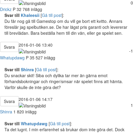
0
Drickz
P
32
768 inlägg
Svar till
Khaleesii
[
Gå till post
]:
Du får nog gå till Gamestop om du vill ge bort ett kvitto. Annars
föreslår jag spelbutiken.se. De har lägst pris garanti och levererar
till brevlådan. Bara beställa hem till din vän, eller ge spelet sen.
2016-01-06 13:40
Svara
-1
Whatupdawg
P
35
527 inlägg
Svar till
Shinra
[
Gå till post
]:
Du snackar skit! Siba och dylika tar mer än gärna emot
förhandsbokningar och ringer/smsar när spelet finns att hämta.
Varför skulle de inte göra det?
2016-01-06 14:17
Svara
1
Shinra
1 820 inlägg
Svar till
Whatupdawg
[
Gå till post
]:
Ta det lugnt. I min erfarenhet så brukar dom inte göra det. Dock