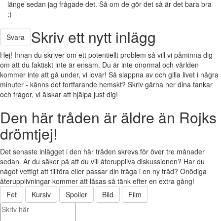
länge sedan jag frågade det. Så om de gör det så är det bara bra
:)
Skriv ett nytt inlägg
Svara
Hej! Innan du skriver om ett potentiellt problem så vill vi påminna dig
om att du faktiskt inte är ensam. Du är inte onormal och världen
kommer inte att gå under, vi lovar! Så slappna av och gilla livet i några
minuter - känns det fortfarande hemskt? Skriv gärna ner dina tankar
och frågor, vi älskar att hjälpa just dig!
Den här tråden är äldre än Rojks
drömtjej!
Det senaste inlägget i den här tråden skrevs för över tre månader
sedan. Är du säker på att du vill återuppliva diskussionen? Har du
något vettigt att tillföra eller passar din fråga i en ny tråd? Onödiga
återupplivningar kommer att låsas så tänk efter en extra gång!
Fet
Kursiv
Spoiler
Bild
Film