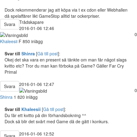
Dock rekommenderar jag att köpa via t ex cdon eller Webhallen
då spelaffärer likt GameStop alltid tar ockerpriser.
Trådskapare
Svara
2016-01-06 12:46
0
Khaleesii
F
850 inlägg
Svar till
Shinra
[
Gå till post
]:
Okej det ska vara en present så tänkte om man får något slags
kvitto etc? Tror du man kan förboka på Game? Gäller Far Cry
Primal
2016-01-06 12:47
Svara
0
Shinra
1 820 inlägg
Svar till
Khaleesii
[
Gå till post
]:
Du får ett kvitto på din förhandsbokning ^^
Dock så blir det svårt med Game då de gått i konkurs.
2016-01-06 12:52
Svara