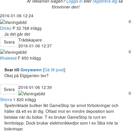
Är reklamen ivägen?
Logga in
eller
registrera dig
så
försvinner den!
2016-01-06 12:24
0
Drickz
P
32
768 inlägg
Ja det går det
Trådskapare
Svara
2016-01-06 12:37
0
Khaleesii
F
850 inlägg
Svar till
Greywaren
[
Gå till post
]:
Okej på Elgiganten tex?
2016-01-06 12:39
Svara
0
Shinra
1 820 inlägg
Spelinriktade butiker likt GameStop tar emot förbokningar och
håller då ett ex åt dig. Oftast mot en mindre deposition som
betalas när du bokar. T ex brukar GameStop ta runt en
femtiolapp. Dock brukar elektronikkedjor som t ex Siba inte ta
bokningar.