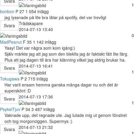
Svara
1
bonbon
P
27
1 054 inlägg
jag lyssnade på lite bra låtar på spotify, det var trevligt
Trådskapare
Svara
2014-07-13 13:40
0
MadPeanut
F
35
1 142 inlägg
Yaay! Det var några som kom igång:)
Själv märkte jag att jag som den blekfis jag är faktiskt fått lite färg.
Plus att jag dagen till ära har klänning vilket jag aldrig brukar ha.
2014-07-13 16:41
Svara
1
Tokugawa
P
2 715 inlägg
Har varit ensam hemma ganska många dagar nu och det är
superskönt :D
2014-07-13 17:36
Svara
1
PsykelTjuv
P
34
3 487 inlägg
Vaknade upp, det regnade ute. Jag lutade mig ut genom fönstret
och tog morgonciggen. Supermys :)
2014-07-13 21:32
Svara
1