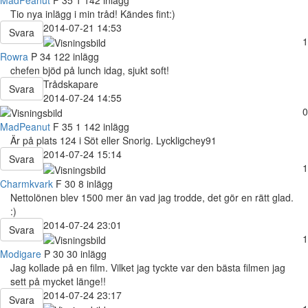
Tio nya inlägg i min tråd! Kändes fint:)
2014-07-21 14:53
Svara
1
Rowra
P
34
122 inlägg
chefen bjöd på lunch idag, sjukt soft!
Trådskapare
Svara
2014-07-24 14:55
0
MadPeanut
F
35
1 142 inlägg
Är på plats 124 i Söt eller Snorig. Lyckligchey91
2014-07-24 15:14
Svara
1
Charmkvark
F
30
8 inlägg
Nettolönen blev 1500 mer än vad jag trodde, det gör en rätt glad.
:)
2014-07-24 23:01
Svara
1
Modigare
P
30
30 inlägg
Jag kollade på en film. Vilket jag tyckte var den bästa filmen jag
sett på mycket länge!!
2014-07-24 23:17
Svara