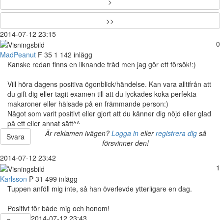
>
>>
2014-07-12 23:15
0
MadPeanut
F
35
1 142 inlägg
Kanske redan finns en liknande tråd men jag gör ett försök!:)
Vill höra dagens positiva ögonblick/händelse. Kan vara alltifrån att
du gift dig eller tagit examen till att du lyckades koka perfekta
makaroner eller hälsade på en främmande person:)
Något som varit positivt eller gjort att du känner dig nöjd eller glad
på ett eller annat sätt^^
Är reklamen ivägen?
Logga in
eller
registrera dig
så
Svara
försvinner den!
2014-07-12 23:42
1
Karlsson
P
31
499 inlägg
Tuppen anföll mig inte, så han överlevde ytterligare en dag.
Positivt för både mig och honom!
2014-07-12 23:43