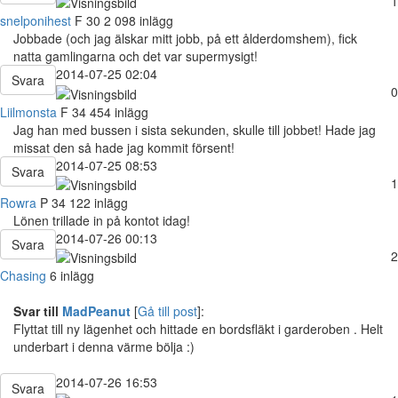
1
snelponihest
F
30
2 098 inlägg
Jobbade (och jag älskar mitt jobb, på ett ålderdomshem), fick
natta gamlingarna och det var supermysigt!
2014-07-25 02:04
Svara
0
Liilmonsta
F
34
454 inlägg
Jag han med bussen i sista sekunden, skulle till jobbet! Hade jag
missat den så hade jag kommit försent!
2014-07-25 08:53
Svara
1
Rowra
P
34
122 inlägg
Lönen trillade in på kontot idag!
2014-07-26 00:13
Svara
2
Chasing
6 inlägg
Svar till
MadPeanut
[
Gå till post
]:
Flyttat till ny lägenhet och hittade en bordsfläkt i garderoben . Helt
underbart i denna värme bölja :)
2014-07-26 16:53
Svara