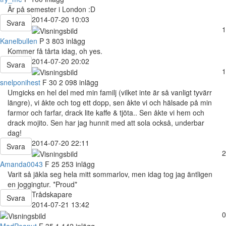
Är på semester i London :D
2014-07-20 10:03
Svara
1
Kanelbullen
P
3 803 inlägg
Kommer få tårta idag, oh yes.
2014-07-20 20:02
Svara
1
snelponihest
F
30
2 098 inlägg
Umgicks en hel del med min familj (vilket inte är så vanligt tyvärr
längre), vi åkte och tog ett dopp, sen åkte vi och hälsade på min
farmor och farfar, drack lite kaffe & tjöta.. Sen åkte vi hem och
drack mojito. Sen har jag hunnit med att sola också, underbar
dag!
2014-07-20 22:11
Svara
2
Amanda0043
F
25
253 inlägg
Varit så jäkla seg hela mitt sommarlov, men idag tog jag äntligen
en joggingtur. *Proud*
Trådskapare
Svara
2014-07-21 13:42
0
MadPeanut
F
35
1 142 inlägg