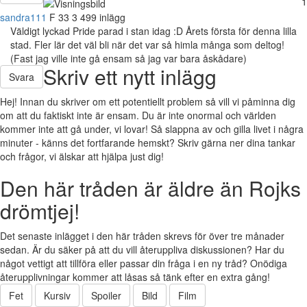
1
sandra111
F
33
3 499 inlägg
Väldigt lyckad Pride parad i stan idag :D Årets första för denna lilla
stad. Fler lär det väl bli när det var så himla många som deltog!
(Fast jag ville inte gå ensam så jag var bara åskådare)
Skriv ett nytt inlägg
Svara
Hej! Innan du skriver om ett potentiellt problem så vill vi påminna dig
om att du faktiskt inte är ensam. Du är inte onormal och världen
kommer inte att gå under, vi lovar! Så slappna av och gilla livet i några
minuter - känns det fortfarande hemskt? Skriv gärna ner dina tankar
och frågor, vi älskar att hjälpa just dig!
Den här tråden är äldre än Rojks
drömtjej!
Det senaste inlägget i den här tråden skrevs för över tre månader
sedan. Är du säker på att du vill återuppliva diskussionen? Har du
något vettigt att tillföra eller passar din fråga i en ny tråd? Onödiga
återupplivningar kommer att låsas så tänk efter en extra gång!
Fet
Kursiv
Spoiler
Bild
Film