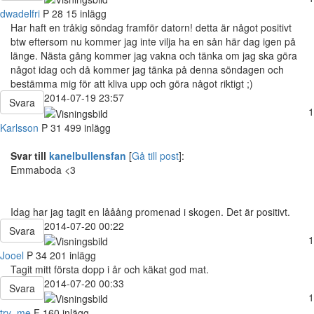
dwadelfri
P
28
15 inlägg
Har haft en tråkig söndag framför datorn! detta är något positivt
btw eftersom nu kommer jag inte vilja ha en sån här dag igen på
länge. Nästa gång kommer jag vakna och tänka om jag ska göra
något idag och då kommer jag tänka på denna söndagen och
bestämma mig för att kliva upp och göra något riktigt ;)
2014-07-19 23:57
Svara
1
Karlsson
P
31
499 inlägg
Svar till
kanelbullensfan
[
Gå till post
]:
Emmaboda <3
Idag har jag tagit en lååång promenad i skogen. Det är positivt.
2014-07-20 00:22
Svara
1
Jooel
P
34
201 inlägg
Tagit mitt första dopp i år och käkat god mat.
2014-07-20 00:33
Svara
1
try_me
F
160 inlägg