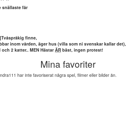
 snällaste får
]
Tvåspråkig finne,
bbar inom vården, äger hus (villa som ni svenskar kallar det),
l och 2 katter.. MEN Hästar
ÄR
bäst, ingen protest!
Mina favoriter
ndra111 har inte favoriserat några spel, filmer eller bilder än.