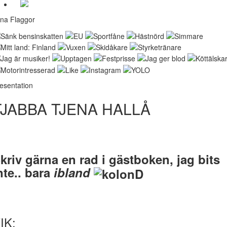
na Flaggor
esentation
TJABBA TJENA HALLÅ
kriv gärna en rad i gästboken, jag bits
nte.. bara
ibland
IK: