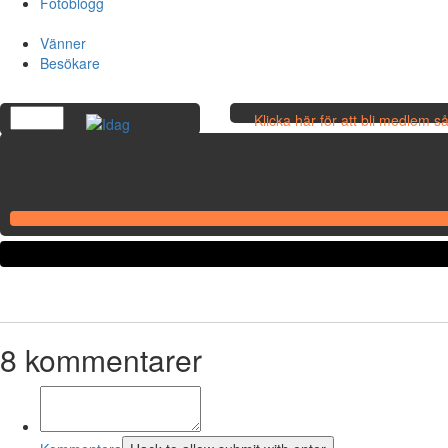
Fotoblogg
Vänner
Besökare
Klicka här för att bli medlem 
egna bilder!
8
kommentarer