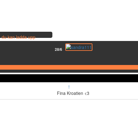
så du kan ladda upp
28/6
!
Fina Kroatien <3