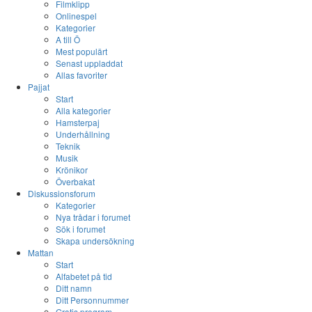
Filmklipp
Onlinespel
Kategorier
A till Ö
Mest populärt
Senast uppladdat
Allas favoriter
Pajjat
Start
Alla kategorier
Hamsterpaj
Underhållning
Teknik
Musik
Krönikor
Överbakat
Diskussionsforum
Kategorier
Nya trådar i forumet
Sök i forumet
Skapa undersökning
Mattan
Start
Alfabetet på tid
Ditt namn
Ditt Personnummer
Gratis program