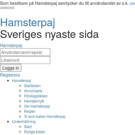
Som besökare på Hamsterpaj samtycker du till användandet av s.k.
co
ANNONS
Hamsterpaj
Sveriges nyaste sida
Hamsterpaj
Logga in
Registrera
Hamsterpaj
Startsidan
Annonsera
Förslagslådan
Hamsternytt
Om Hamsterpaj
Regler
Vi som bakar Hamsterpaj
Underhållning
Start
Roliga bilder