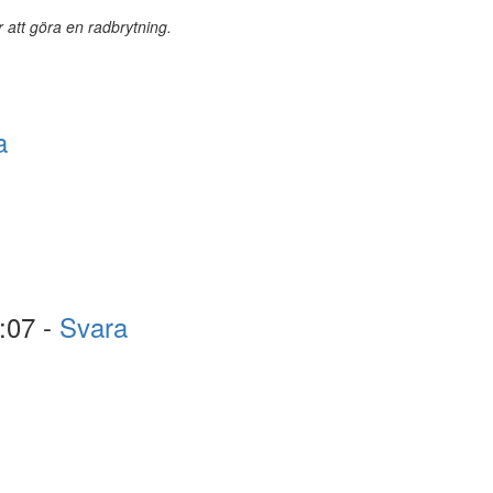
r att göra en radbrytning.
a
:07 -
Svara