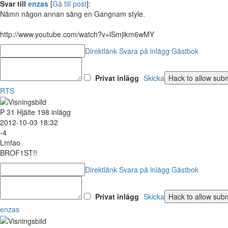
Svar till
enzas
[
Gå till post
]:
Nämn någon annan sång en Gangnam style.
http://www.youtube.com/watch?v=lSmjikm6wMY
Direktlänk
Svara på inlägg
Gästbok
Privat inlägg
Skicka
RTS
P
31
Hjälte
198 inlägg
2012-10-03 18:32
-4
Lmfao
BROF1ST!!
Direktlänk
Svara på inlägg
Gästbok
Privat inlägg
Skicka
enzas