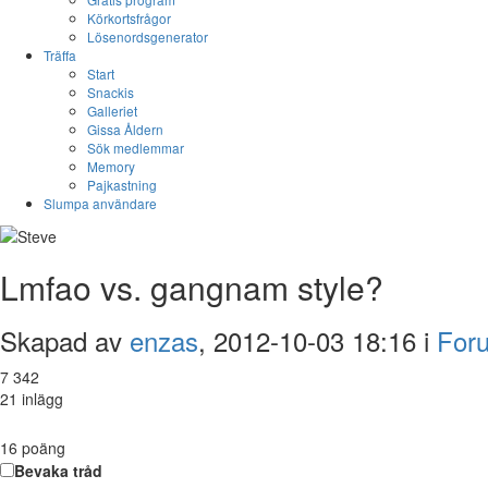
Körkortsfrågor
Lösenordsgenerator
Träffa
Start
Snackis
Galleriet
Gissa Åldern
Sök medlemmar
Memory
Pajkastning
Slumpa användare
Lmfao vs. gangnam style?
Skapad av
enzas
, 2012-10-03 18:16 i
For
7 342
21 inlägg
16
poäng
Bevaka tråd