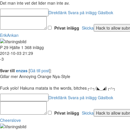
Det man inte vet det lider man inte av.
Direktlänk
Svara på inlägg
Gästbok
Privat inlägg
Skicka
ErikAnkan
P
29
Hjälte
1 368 inlägg
2012-10-03 21:29
-3
Svar till
enzas
[
Gå till post
]:
Gillar mer Annoying Orange Nya-Style
Fuck yolo! Hakuna matata is the words, bitches┌∩┐(◣_◢)┌∩┐
Direktlänk
Svara på inlägg
Gästbok
Privat inlägg
Skicka
Cheerslove