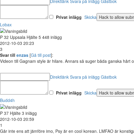
Direktlänk
Svara på inlägg
Gästbok
Privat inlägg
Skicka
Lobax
P
32
Uppsala
Hjälte
5 448 inlägg
2012-10-03 20:23
3
Svar till
enzas
[
Gå till post
]:
Videon till Gagnam style är hilare. Annars så suger båda ganska hå
Direktlänk
Svara på inlägg
Gästbok
Privat inlägg
Skicka
Budd4h
P
37
Hjälte
3 inlägg
2012-10-03 20:59
1
Går inte ens att jämföre imo, Psy är en cool korean. LMFAO är konstig