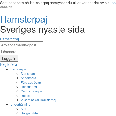
Som besökare på Hamsterpaj samtycker du till användandet av s.k.
co
ANNONS
Hamsterpaj
Sveriges nyaste sida
Hamsterpaj
Logga in
Registrera
Hamsterpaj
Startsidan
Annonsera
Förslagslådan
Hamsternytt
Om Hamsterpaj
Regler
Vi som bakar Hamsterpaj
Underhållning
Start
Roliga bilder