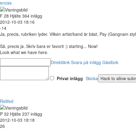
enzas
F
28
Hjälte
364 inlägg
2012-10-03 18:16
-14
Ja, precis, rubriken lyder. Vilken artist/band är bäst, Psy (Gangnam s
Så, precis ja. Skriv bara er favorit :) starting... Now!
Look what we have here.
Direktlänk
Svara på inlägg
Gästbok
Privat inlägg
Skicka
Relifed
P
32
Hjälte
237 inlägg
2012-10-03 18:18
26