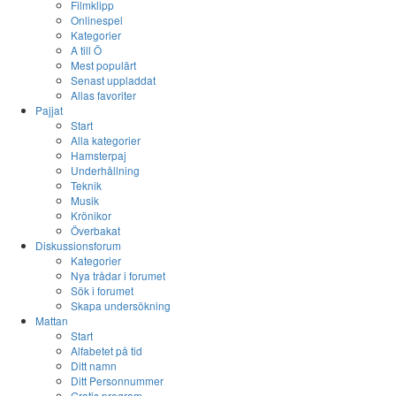
Filmklipp
Onlinespel
Kategorier
A till Ö
Mest populärt
Senast uppladdat
Allas favoriter
Pajjat
Start
Alla kategorier
Hamsterpaj
Underhållning
Teknik
Musik
Krönikor
Överbakat
Diskussionsforum
Kategorier
Nya trådar i forumet
Sök i forumet
Skapa undersökning
Mattan
Start
Alfabetet på tid
Ditt namn
Ditt Personnummer
Gratis program