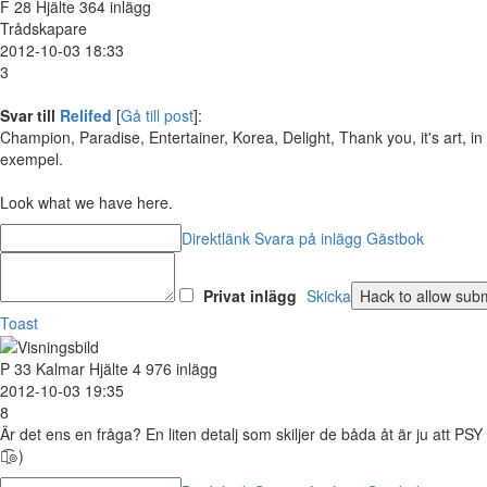
F
28
Hjälte
364 inlägg
Trådskapare
2012-10-03 18:33
3
Svar till
Relifed
[
Gå till post
]:
Champion, Paradise, Entertainer, Korea, Delight, Thank you, it's art, 
exempel.
Look what we have here.
Direktlänk
Svara på inlägg
Gästbok
Privat inlägg
Skicka
Toast
P
33
Kalmar
Hjälte
4 976 inlägg
2012-10-03 19:35
8
Är det ens en fråga? En liten detalj som skiljer de båda åt är ju att PSY 
๏̯͡๏)