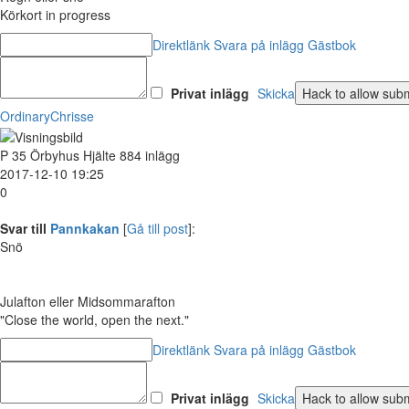
Körkort in progress
Direktlänk
Svara på inlägg
Gästbok
Privat inlägg
Skicka
OrdinaryChrisse
P
35
Örbyhus
Hjälte
884 inlägg
2017-12-10 19:25
0
Svar till
Pannkakan
[
Gå till post
]:
Snö
Julafton eller Midsommarafton
"Close the world, open the next."
Direktlänk
Svara på inlägg
Gästbok
Privat inlägg
Skicka