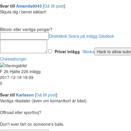
Svar till
Amanda0043
[
Gå till post
]:
Skjuta dig i benet såklart!
Bitcoin eller vanliga pengar?
Direktlänk
Svara på inlägg
Gästbok
Privat inlägg
Skicka
Cheeseburger
F
26
Hjälte
226 inlägg
2017-12-18 18:09
0
Svar till
Karlsson
[
Gå till post
]:
Vanliga riksdaler (även om kontantkort är bäst).
Offroad eller sporthoj?
Don't ever fart on someone's balls.