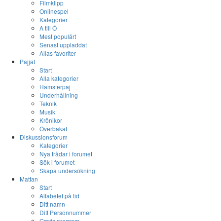
Filmklipp
Onlinespel
Kategorier
A till Ö
Mest populärt
Senast uppladdat
Allas favoriter
Pajjat
Start
Alla kategorier
Hamsterpaj
Underhållning
Teknik
Musik
Krönikor
Överbakat
Diskussionsforum
Kategorier
Nya trådar i forumet
Sök i forumet
Skapa undersökning
Mattan
Start
Alfabetet på tid
Ditt namn
Ditt Personnummer
Gratis program