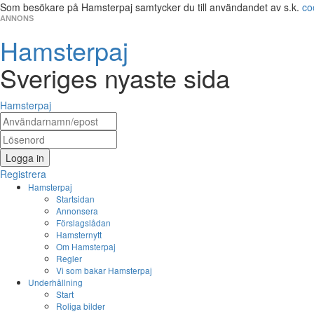
Som besökare på Hamsterpaj samtycker du till användandet av s.k.
co
ANNONS
Hamsterpaj
Sveriges nyaste sida
Hamsterpaj
Logga in
Registrera
Hamsterpaj
Startsidan
Annonsera
Förslagslådan
Hamsternytt
Om Hamsterpaj
Regler
Vi som bakar Hamsterpaj
Underhållning
Start
Roliga bilder