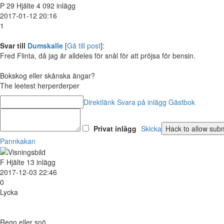
P
29
Hjälte
4 092 inlägg
2017-01-12 20:16
1
Svar till
Dumskalle
[
Gå till post
]:
Fred Flinta, då jag är alldeles för snål för att pröjsa för bensin.
Bokskog eller skånska ängar?
The leetest herperderper
Direktlänk
Svara på inlägg
Gästbok
Privat inlägg
Skicka
Pannkakan
F
Hjälte
13 inlägg
2017-12-03 22:46
0
Lycka
Regn eller snö