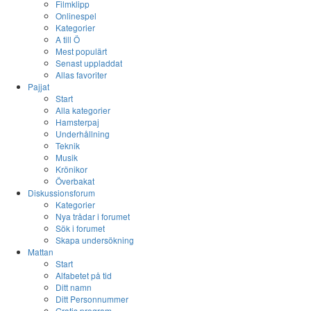
Filmklipp
Onlinespel
Kategorier
A till Ö
Mest populärt
Senast uppladdat
Allas favoriter
Pajjat
Start
Alla kategorier
Hamsterpaj
Underhållning
Teknik
Musik
Krönikor
Överbakat
Diskussionsforum
Kategorier
Nya trådar i forumet
Sök i forumet
Skapa undersökning
Mattan
Start
Alfabetet på tid
Ditt namn
Ditt Personnummer
Gratis program