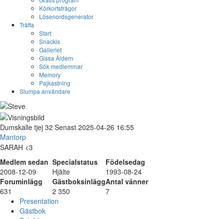
Körkortsfrågor
Lösenordsgenerator
Träffa
Start
Snackis
Galleriet
Gissa Åldern
Sök medlemmar
Memory
Pajkastning
Slumpa användare
Dumskalle
tjej
32
Senast 2025-04-26 16:55
Mantorp
SARAH <3
Medlem sedan
Specialstatus
Födelsedag
2008-12-09
Hjälte
1993-08-24
Foruminlägg
Gästboksinlägg
Antal vänner
631
2 350
7
Presentation
Gästbok