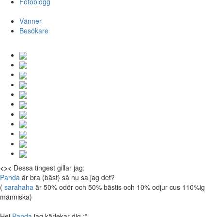
Fotoblogg
Vänner
Besökare
<><
Dessa tingest gillar jag:
Panda
är bra (bäst) så nu sa jag det?
(
sarahaha
är 50% odör och 50% bästis och 10% odjur cus 110%ig
människa)
Hej
Panda
jag kärlekar dig :*