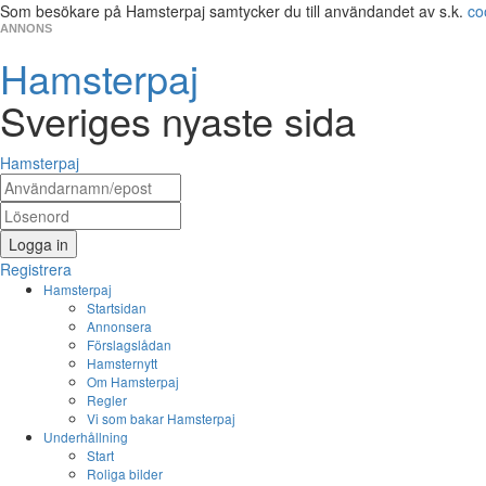
Som besökare på Hamsterpaj samtycker du till användandet av s.k.
co
ANNONS
Hamsterpaj
Sveriges nyaste sida
Hamsterpaj
Logga in
Registrera
Hamsterpaj
Startsidan
Annonsera
Förslagslådan
Hamsternytt
Om Hamsterpaj
Regler
Vi som bakar Hamsterpaj
Underhållning
Start
Roliga bilder