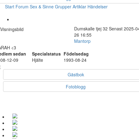
Start
Forum
Sex & Sinne
Grupper
Artiklar
Händelser
Dumskalle
tjej
32
Senast 2025-0
26 16:55
Mantorp
ARAH <3
edlem sedan
Specialstatus
Födelsedag
08-12-09
Hjälte
1993-08-24
Gästbok
Fotoblogg