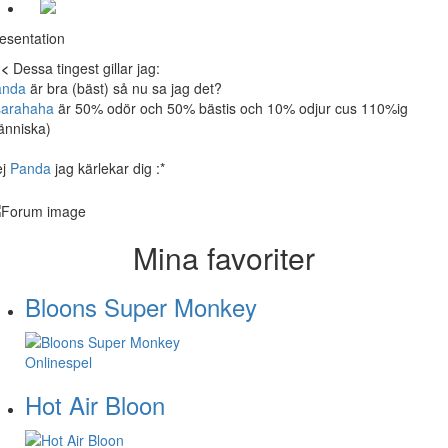
esentation
><
Dessa tingest gillar jag:
anda
är bra (bäst) så nu sa jag det?
sarahaha
är 50% odör och 50% bästis och 10% odjur cus 110%ig
nniska)
ej
Panda
jag kärlekar dig :*
Mina favoriter
Bloons Super Monkey
Onlinespel
Hot Air Bloon