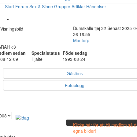
Start
Forum
Sex & Sinne
Grupper
Artiklar
Händelser
Dumskalle
tjej
32
Senast 2025-0
26 16:55
Mantorp
ARAH <3
edlem sedan
Specialstatus
Födelsedag
08-12-09
Hjälte
1993-08-24
Gästbok
Fotoblogg
Klicka här för att bli medlem så 
egna bilder!
a bilder