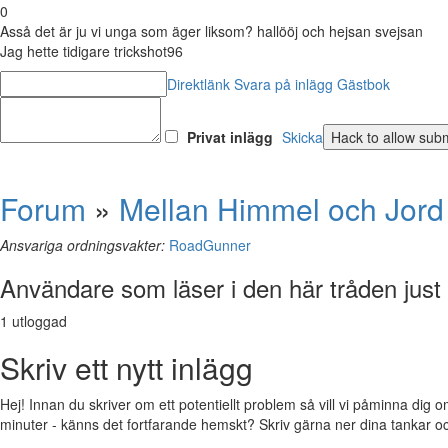
0
Asså det är ju vi unga som äger liksom? hallööj och hejsan svejsan
Jag hette tidigare trickshot96
Direktlänk
Svara på inlägg
Gästbok
Privat inlägg
Skicka
Forum
»
Mellan Himmel och Jord
Ansvariga ordningsvakter:
RoadGunner
Användare som läser i den här tråden just
1 utloggad
Skriv ett nytt inlägg
Hej! Innan du skriver om ett potentiellt problem så vill vi påminna dig o
minuter - känns det fortfarande hemskt? Skriv gärna ner dina tankar och f