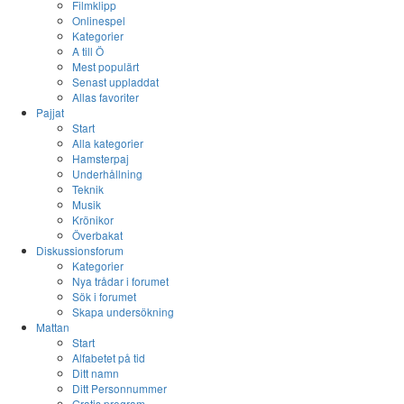
Filmklipp
Onlinespel
Kategorier
A till Ö
Mest populärt
Senast uppladdat
Allas favoriter
Pajjat
Start
Alla kategorier
Hamsterpaj
Underhållning
Teknik
Musik
Krönikor
Överbakat
Diskussionsforum
Kategorier
Nya trådar i forumet
Sök i forumet
Skapa undersökning
Mattan
Start
Alfabetet på tid
Ditt namn
Ditt Personnummer
Gratis program