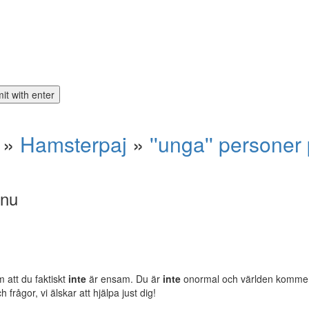
»
Hamsterpaj
»
''unga'' persone
 nu
m att du faktiskt
inte
är ensam. Du är
inte
onormal och världen komm
rågor, vi älskar att hjälpa just dig!