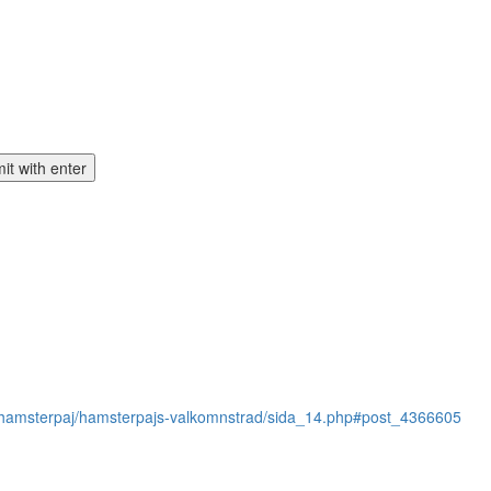
d/hamsterpaj/hamsterpajs-valkomnstrad/sida_14.php#post_4366605