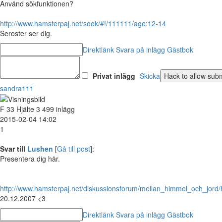
Använd sökfunktionen?
http://www.hamsterpaj.net/soek/#!/111111/age:12-14
Seroster ser dig.
Direktlänk
Svara på inlägg
Gästbok
Privat inlägg
Skicka
sandra111
F
33
Hjälte
3 499 inlägg
2015-02-04 14:02
1
Svar till
Lushen
[
Gå till post
]:
Presentera dig här.
http://www.hamsterpaj.net/diskussionsforum/mellan_himmel_och_jor
20.12.2007 <3
Direktlänk
Svara på inlägg
Gästbok