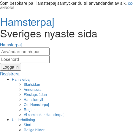
Som besökare på Hamsterpaj samtycker du till användandet av s.k.
co
ANNONS
Hamsterpaj
Sveriges nyaste sida
Hamsterpaj
Logga in
Registrera
Hamsterpaj
Startsidan
Annonsera
Förslagslådan
Hamsternytt
Om Hamsterpaj
Regler
Vi som bakar Hamsterpaj
Underhållning
Start
Roliga bilder